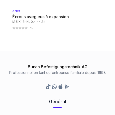
Acier
Écrous avegleus à expansion
M 5 X 18 (Kl. 0,4 - 4,8)
-
/ 5
Bucan Befestigungstechnik AG
Professionnel en tant qu'entreprise familiale depuis 1998
TikTok
Whatsapp
Appstore
Google Play Store
Général