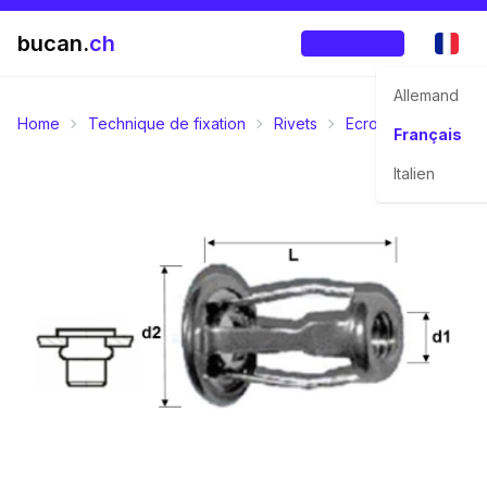
bucan.
ch
Enregistrer
Allemand
Home
Technique de fixation
Rivets
Ecrous à river aveu
Français
Italien