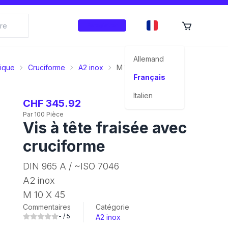
Enregistrer
Allemand
rique
Cruciforme
A2 inox
M 10 X 45
Français
Italien
CHF 345.92
Par 100 Pièce
Vis à tête fraisée avec
cruciforme
DIN 965 A / ~ISO 7046
A2 inox
M 10 X 45
Commentaires
Catégorie
-
/ 5
A2 inox