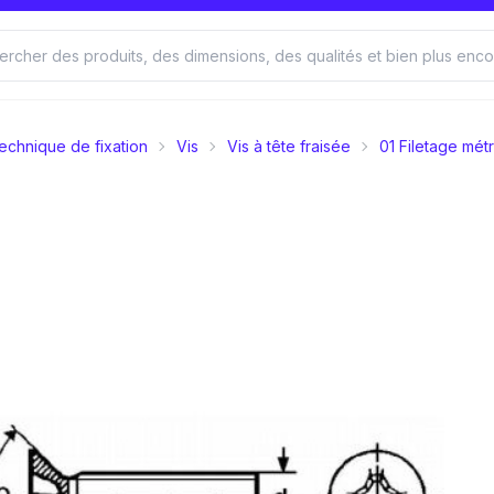
echnique de fixation
Vis
Vis à tête fraisée
01 Filetage mét