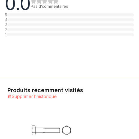
0.0
1
Catégorie
Pas d'commentaires
5
4
10.9 Stahl verzinkt
3
2
1
Catégorie
1
10.9 Stahl blank
1
Catégorie
12.9 Stahl blank
1
Catégorie
Produits récemment visités
Supprimer l'historique
A2 rostfrei
1
Catégorie
A4 rostfrei