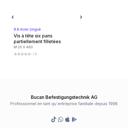
1
Catégorie
8.8 Stahl gelbverzinkt
1
Catégorie
8.8 Acier zingué
Vis à tête six pans
partiellement filletées
8.8 Stahl blank
M 20 X 460
1
Catégorie
-
/ 5
Bucan Befestigungstechnik AG
Professionnel en tant qu'entreprise familiale depuis 1998
TikTok
Whatsapp
Appstore
Google Play Store