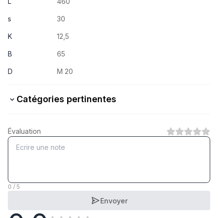
L
460
s
30
K
12,5
B
65
D
M 20
Catégories pertinentes
8.8 Stahl verzinkt
Évaluation
1
Catégorie
8.8 Stahl feuerverzinkt
1
Catégorie
0 / 5
Envoyer
5.6 Stahl verzinkt