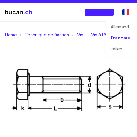
bucan.
ch
Enregistrer
Allemand
Home
Technique de fixation
Vis
Vis à tête six pans
Français
Italien