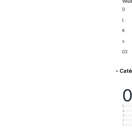
Vous
D
L
K
s
D2
Caté
0
5
4
3
2
1