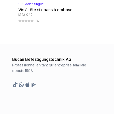
10.9 Acier zingué
Vis à tête six pans à embase
M 12 X 40
-
/ 5
Bucan Befestigungstechnik AG
Professionnel en tant qu'entreprise familiale
depuis 1998
TikTok
Whatsapp
Appstore
Google Play Store