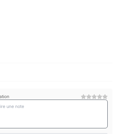
A2 rostfrei
ation
1
Catégorie
10.9 Stahl Zinklamellen beschichtet 720 h
1
Catégorie