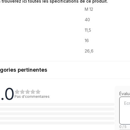
 trouverez ici toutes les spécifications de ce produit.
M 12
40
11,5
16
26,6
gories pertinentes
.0
10.9 Stahl verzinkt
Évalu
Pas d'commentaires
1
Catégorie
10.9 Stahl Zinklamellen beschichtet
1
Catégorie
0 / 5