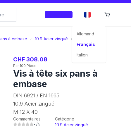
Enregistrer
Allemand
 pans à embase
10.9 Acier zingué
M 12 X 40
Français
Italien
CHF 308.08
Par 100 Pièce
Vis à tête six pans à
embase
DIN 6921 / EN 1665
10.9 Acier zingué
M 12 X 40
Commentaires
Catégorie
-
/ 5
10.9 Acier zingué