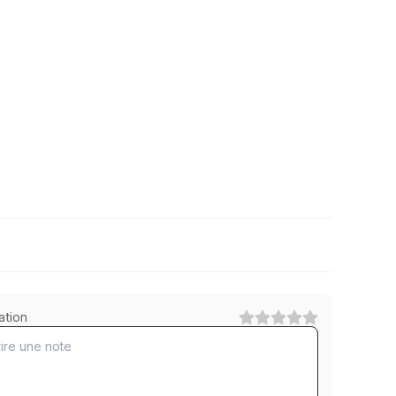
phosphatiert
ation
1
Catégorie