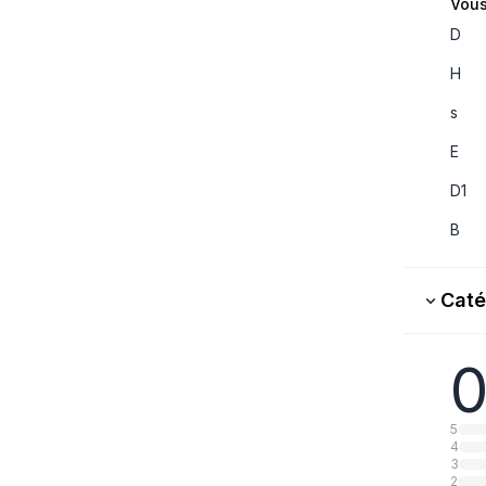
Vous
D
H
s
E
D1
B
Caté
0
5
4
3
2