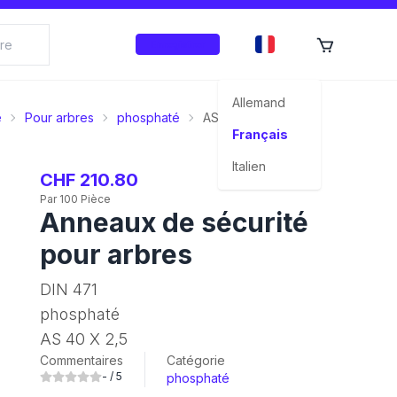
Enregistrer
Allemand
é
Pour arbres
phosphaté
AS 40 X 2,5
Français
Italien
CHF 210.80
Par 100 Pièce
Anneaux de sécurité
pour arbres
DIN 471
phosphaté
AS 40 X 2,5
Commentaires
Catégorie
-
/ 5
phosphaté