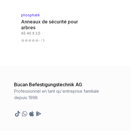
phosphaté
Anneaux de sécurité pour
arbres
AS 40 X 2,5
-
/ 5
Bucan Befestigungstechnik AG
Professionnel en tant qu'entreprise familiale
depuis 1998
TikTok
Whatsapp
Appstore
Google Play Store