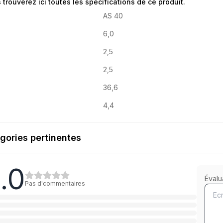
 trouverez ici toutes les spécifications de ce produit.
AS 40
6,0
2,5
2,5
36,6
4,4
gories pertinentes
.0
Stahl blank
Évalu
Pas d'commentaires
1
Catégorie
A2 rostfrei