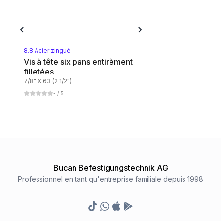
8.8 Acier zingué
Vis à tête six pans entirèment
filletées
7/8" X 63 (2 1/2")
-
/ 5
Bucan Befestigungstechnik AG
Professionnel en tant qu'entreprise familiale depuis 1998
TikTok
Whatsapp
Appstore
Google Play Store