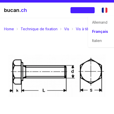
bucan.
ch
Enregistrer
Allemand
Home
Technique de fixation
Vis
Vis à tête six pans
Français
Italien