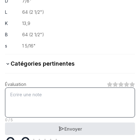
D
7/8"
L
64 (2 1/2")
K
13,9
B
64 (2 1/2")
s
1 5/16"
Catégories pertinentes
8.8 Stahl verzinkt
Évaluation
1
Catégorie
A2 rostfrei
1
Catégorie
0 / 5
Envoyer