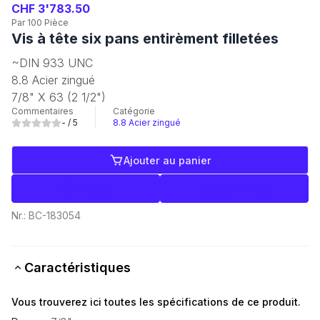
CHF 3'783.50
Par 100 Pièce
Vis à tête six pans entirèment filletées
~DIN 933 UNC
8.8 Acier zingué
7/8" X 63 (2 1/2")
Commentaires
Catégorie
-
/ 5
8.8 Acier zingué
Ajouter au panier
Libellés
Commerce
Nr.:
BC-183054
Caractéristiques
Vous trouverez ici toutes les spécifications de ce produit.