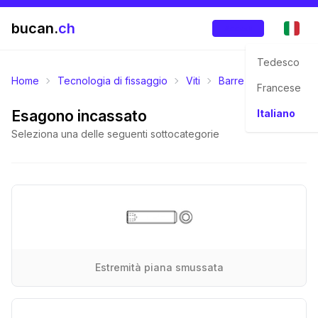
bucan.
ch
Accedi
Tedesco
Home
Tecnologia di fissaggio
Viti
Barre filettate
Viti
Francese
Esagono incassato
Italiano
Seleziona una delle seguenti sottocategorie
Estremità piana smussata