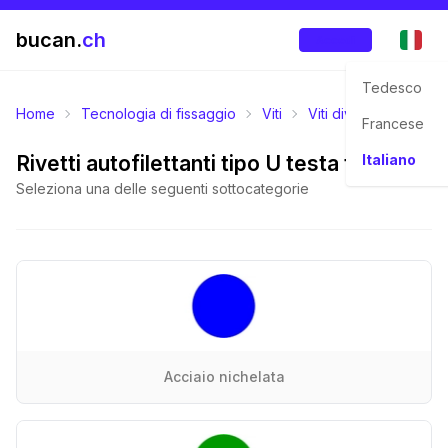
bucan.
ch
Accedi
Tedesco
Home
Tecnologia di fissaggio
Viti
Viti diversi
Rivetti
Francese
Rivetti autofilettanti tipo U testa tond
Italiano
Seleziona una delle seguenti sottocategorie
Acciaio nichelata