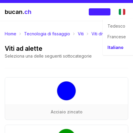
bucan.
ch
Accedi
Tedesco
Home
Tecnologia di fissaggio
Viti
Viti diversi
M-Filet
Francese
Viti ad alette
Italiano
Seleziona una delle seguenti sottocategorie
Acciaio zincato