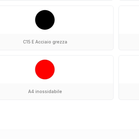
C15 E Acciaio grezza
A4 inossidabile