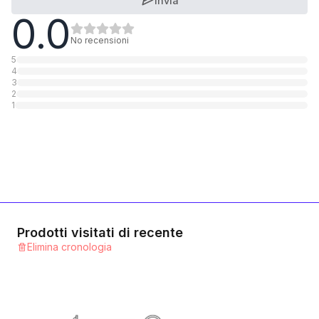
Invia
0.0
10.9 Stahl blank
1
Categoria
No recensioni
5
4
3
2
1
Prodotti visitati di recente
Elimina cronologia