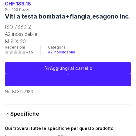
CHF 189.18
Per 100 Pezzo
Viti a testa bombata+flangia,esagono inc.
ISO 7380-2
A2 inossidabile
M 8 X 20
Recensioni
Categoria
-
/ 5
A2 inossidabile
Aggiungi al carrello
Etichette
Commercio
Nr.:
BC-127183
Specifiche
Qui troverai tutte le specifiche per questo prodotto.