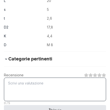
L
20
s
5
t
2,6
D2
17,8
K
4,4
D
M 8
Categorie pertinenti
10.9 Stahl verzinkt
Recensione
1
Categoria
A2 rostfrei
1
Categoria
0 / 5