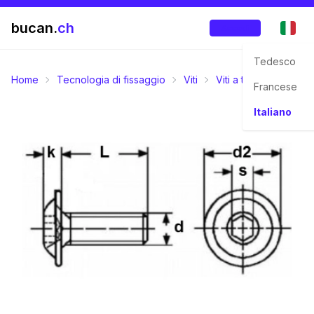
bucan.
ch
Accedi
Tedesco
Home
Tecnologia di fissaggio
Viti
Viti a testa bombata
Francese
Italiano