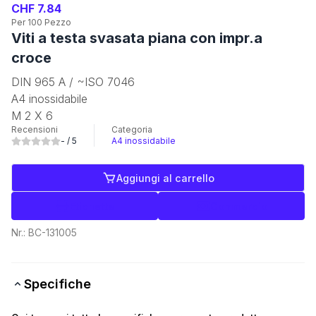
CHF 7.84
Per 100 Pezzo
Viti a testa svasata piana con impr.a
croce
DIN 965 A / ~ISO 7046
A4 inossidabile
M 2 X 6
Recensioni
Categoria
-
/ 5
A4 inossidabile
Aggiungi al carrello
Etichette
Commercio
Nr.:
BC-131005
Specifiche