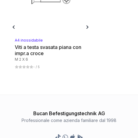
A4 inossidabile
Viti a testa svasata piana con
impr.a croce
M 2 X 6
-
/ 5
Bucan Befestigungstechnik AG
Professionale come azienda familiare dal 1998
TikTok
Whatsapp
Appstore
Google Play Store