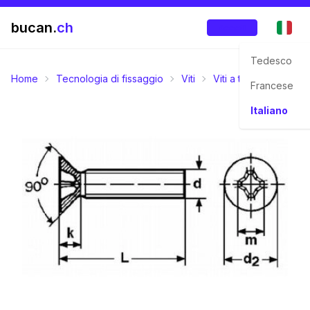
bucan.
ch
Accedi
Tedesco
Home
Tecnologia di fissaggio
Viti
Viti a testa svasata p
Francese
Italiano