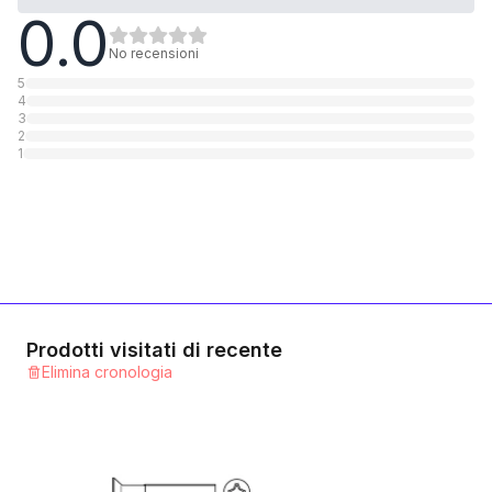
0.0
A4 rostfrei
1
Categoria
No recensioni
5
4
3
2
1
Prodotti visitati di recente
Elimina cronologia