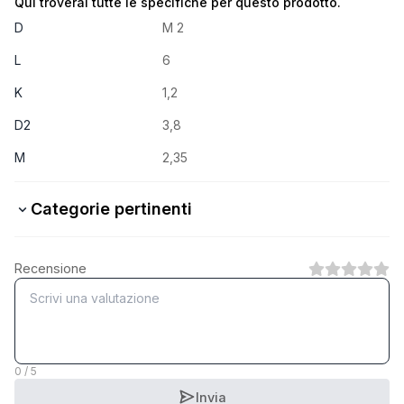
Qui troverai tutte le specifiche per questo prodotto.
D
M 2
L
6
K
1,2
D2
3,8
M
2,35
Categorie pertinenti
4.8 Stahl verzinkt
Recensione
1
Categoria
A2 rostfrei
1
Categoria
0 / 5
Invia