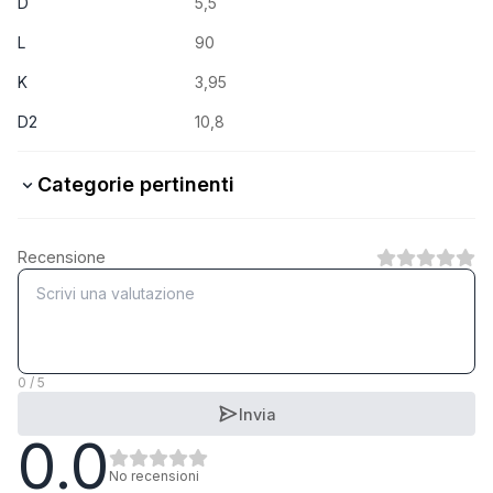
D
5,5
L
90
K
3,95
D2
10,8
Categorie pertinenti
Stahl verzinkt
Recensione
1
Categoria
Stahl schwarzverzinkt
1
Categoria
0 / 5
Invia
0.0
A2 rostfrei
1
Categoria
No recensioni