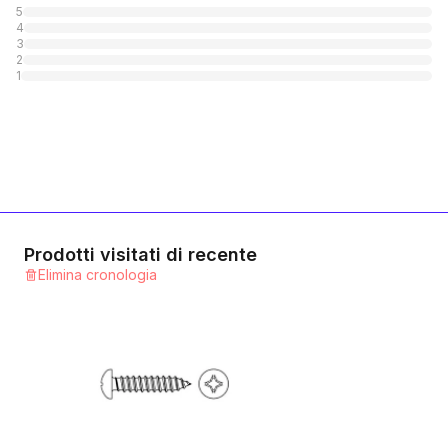
5
4
A4 rostfrei
3
2
1
Categoria
1
A2 rostfrei mit Polyamid-Scheibe
1
Categoria
Prodotti visitati di recente
Elimina cronologia