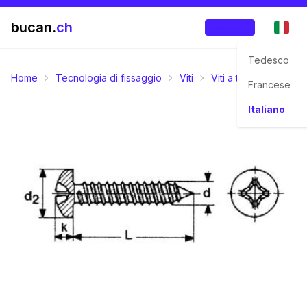
bucan.
ch
Accedi
Tedesco
Home
Tecnologia di fissaggio
Viti
Viti a testa bombata
Francese
Italiano