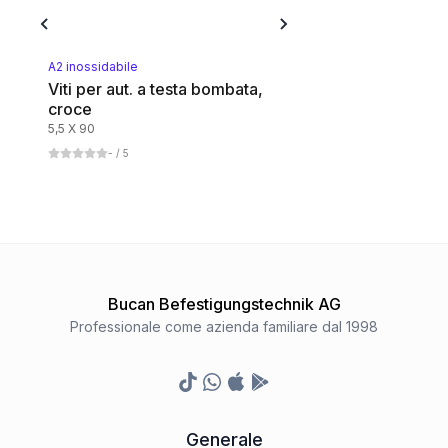
A2 inossidabile
Viti per aut. a testa bombata,
croce
5,5 X 90
-
/ 5
Bucan Befestigungstechnik AG
Professionale come azienda familiare dal 1998
TikTok
Whatsapp
Appstore
Google Play Store
Generale