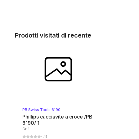
Prodotti visitati di recente
PB Swiss Tools 6190
Phillips cacciavite a croce /PB
6190/ 1
Gr. 1
-
/ 5