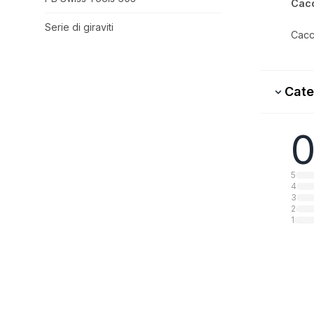
Cacc
Serie di giraviti
Cacci
Cate
0
5
4
3
2
1