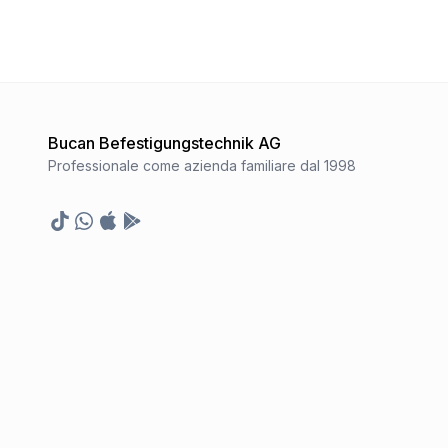
Bucan Befestigungstechnik AG
Professionale come azienda familiare dal 1998
TikTok
Whatsapp
Appstore
Google Play Store