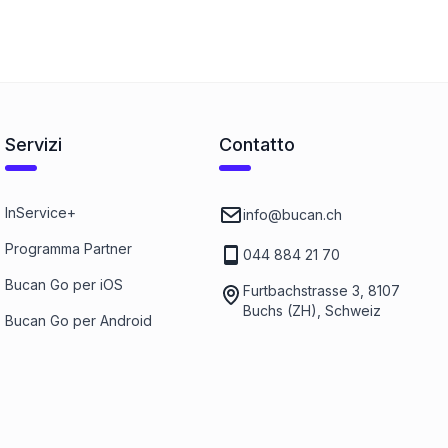
Servizi
Contatto
InService+
info@bucan.ch
Programma Partner
044 884 21 70
Bucan Go per iOS
Furtbachstrasse 3, 8107
Buchs (ZH), Schweiz
Bucan Go per Android