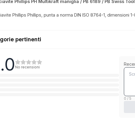
iavite Phillips PH Multikraft maniglia / PB 6189 / PB Swiss Tool
avite Phillips Phillips, punta a norma DIN ISO 8764-1, dimensioni 1
gorie pertinenti
.0
Schraubenzieher Schlitz
Rece
No recensioni
1
Categoria
Schraubenzieher Phillips
1
Categoria
0 / 5
Schraubenzieher Inbus
1
Categoria