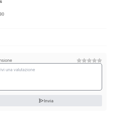
s
-80
Schraubenzieher Pozidriv
nsione
1
Categoria
Schraubenzieher Torx
1
Categoria
Invia
Schraubenzieher Aussensechskant
1
Categoria