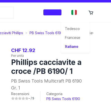
Accedi
Tedesco
ciaviti Phillips
PB Swiss Tools 6190
Phillips cacciavite a croc
Francese
Italiano
CHF 12.92
Per unità
Phillips cacciavite a
croce /PB 6190/ 1
PB Swiss Tools Multicraft PB 6190
Gr. 1
Recensioni
Categoria
-
/ 5
PB Swiss Tools 6190