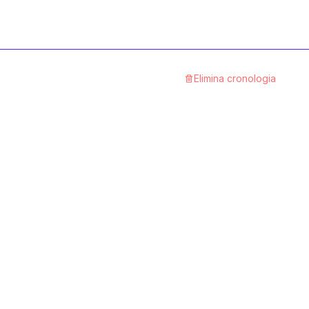
Spannungsprüfer
1
Categoria
Elimina cronologia