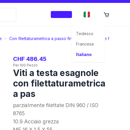
Accedi
Tedesco
e
Con filettaturametrica a passo fine
Parzialmente filettate
Francese
Italiano
CHF 486.45
Per 100 Pezzo
Viti a testa esagnole
con filettaturametrica
a pas
parzialmente filettate DIN 960 / ISO
8765
10.9 Acciaio grezza
MF 16 X 1,5 X 55