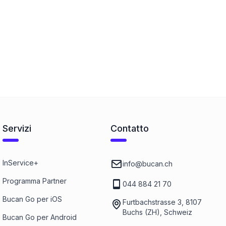
Servizi
Contatto
InService+
info@bucan.ch
Programma Partner
044 884 21 70
Bucan Go per iOS
Furtbachstrasse 3, 8107
Buchs (ZH), Schweiz
Bucan Go per Android