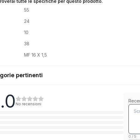
troverai tutte le specifiche per questo prodotto.
55
24
10
38
MF 16 X 1,5
gorie pertinenti
.0
10.9 Stahl blank
Rece
No recensioni
1
Categoria
8.8 Stahl blank
1
Categoria
0 / 5