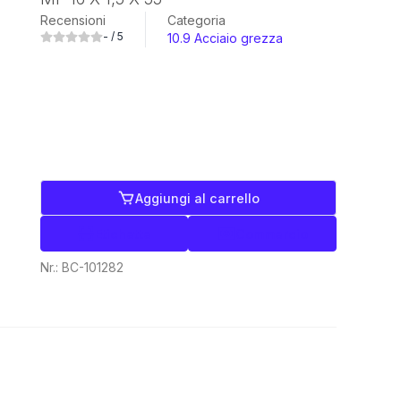
Recensioni
Categoria
-
/ 5
10.9 Acciaio grezza
Aggiungi al carrello
Etichette
Commercio
Nr.:
BC-101282