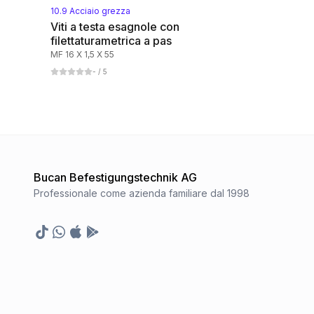
10.9 Acciaio grezza
Viti a testa esagnole con
filettaturametrica a pas
MF 16 X 1,5 X 55
-
/ 5
Bucan Befestigungstechnik AG
Professionale come azienda familiare dal 1998
TikTok
Whatsapp
Appstore
Google Play Store