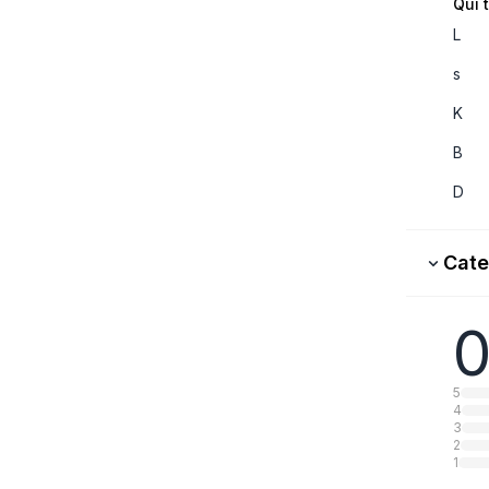
Qui 
L
s
K
B
D
Cate
0
5
4
3
2
1