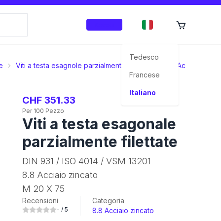
Accedi
Tedesco
e
Viti a testa esagnole parzialmente filettate
8.8 Acciaio zinca
Francese
Italiano
CHF 351.33
Per 100 Pezzo
Viti a testa esagonale
parzialmente filettate
DIN 931 / ISO 4014 / VSM 13201
8.8 Acciaio zincato
M 20 X 75
Recensioni
Categoria
-
/ 5
8.8 Acciaio zincato