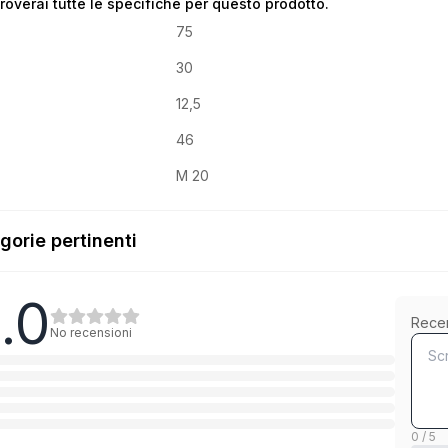
troverai tutte le specifiche per questo prodotto.
75
30
12,5
46
M 20
gorie pertinenti
.0
8.8 Stahl verzinkt
Rece
No recensioni
1
Categoria
5.6 Stahl verzinkt
1
Categoria
0 / 5