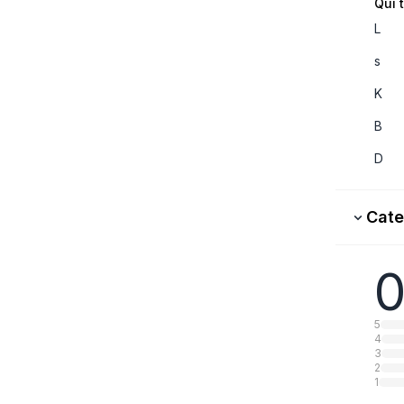
Qui 
L
s
K
B
D
Cate
0
5
4
3
2
1