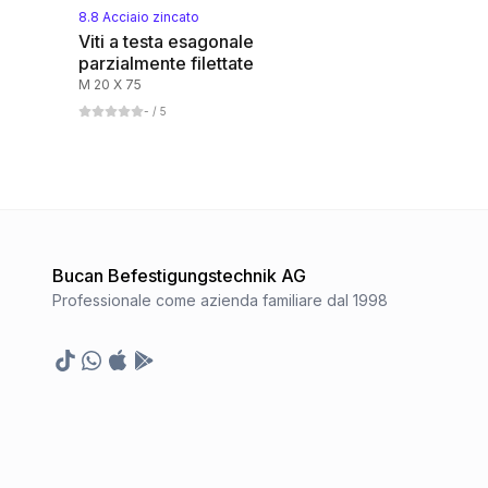
8.8 Acciaio zincato
Viti a testa esagonale
parzialmente filettate
M 20 X 75
-
/ 5
Bucan Befestigungstechnik AG
Professionale come azienda familiare dal 1998
TikTok
Whatsapp
Appstore
Google Play Store