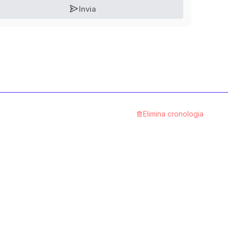
Invia
12.9 Stahl blank
1
Categoria
A4 rostfrei
1
Categoria
8.8 Stahl blank
Elimina cronologia
1
Categoria