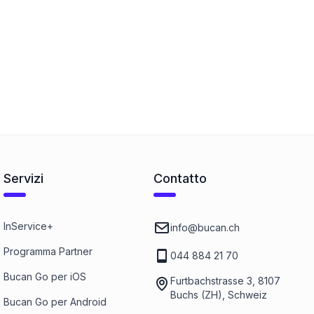
Servizi
Contatto
InService+
info@bucan.ch
Programma Partner
044 884 21 70
Bucan Go per iOS
Furtbachstrasse 3, 8107
Buchs (ZH), Schweiz
Bucan Go per Android