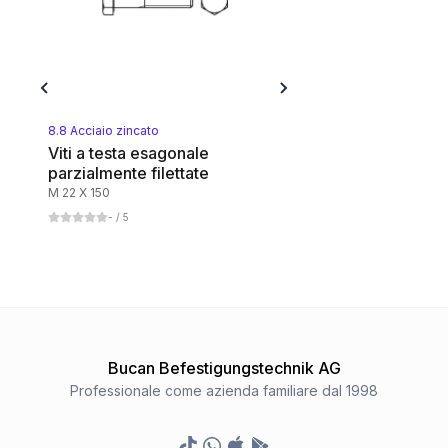
A4 rostfrei
1
Categoria
8.8 Stahl gelbverzinkt
1
Categoria
8.8 Acciaio zincato
Viti a testa esagonale
parzialmente filettate
8.8 Stahl blank
M 22 X 150
1
Categoria
-
/ 5
Bucan Befestigungstechnik AG
Professionale come azienda familiare dal 1998
TikTok
Whatsapp
Appstore
Google Play Store