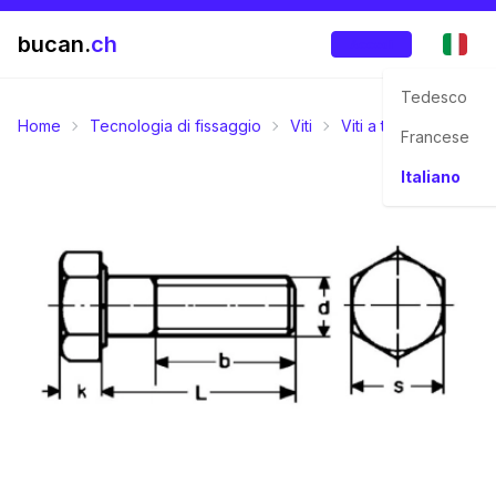
bucan.
ch
Accedi
Tedesco
Home
Tecnologia di fissaggio
Viti
Viti a testa esagonal
Francese
Italiano