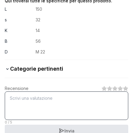
Qui troverai tutte le specifiche per questo prodotto.
L
150
s
32
K
14
B
56
D
M 22
Categorie pertinenti
8.8 Stahl verzinkt
Recensione
1
Categoria
8.8 Stahl feuerverzinkt
1
Categoria
0 / 5
Invia