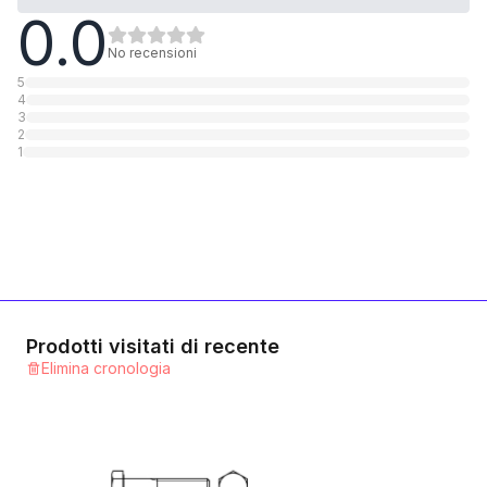
0.0
5.6 Stahl verzinkt
1
Categoria
No recensioni
5
4
10.9 Stahl verzinkt
3
2
1
Categoria
1
10.9 Stahl blank
1
Categoria
12.9 Stahl blank
1
Categoria
Prodotti visitati di recente
Elimina cronologia
A2 rostfrei
1
Categoria