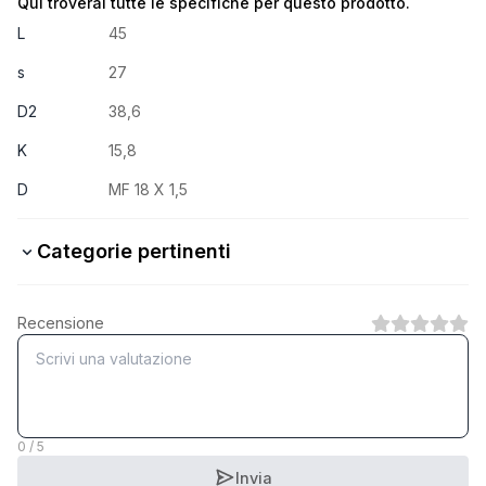
Qui troverai tutte le specifiche per questo prodotto.
L
45
s
27
D2
38,6
K
15,8
D
MF 18 X 1,5
Categorie pertinenti
10.9 Stahl verzinkt
Recensione
1
Categoria
A2 rostfrei
1
Categoria
0 / 5
Invia