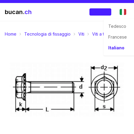
bucan.
ch
Accedi
Tedesco
Home
Tecnologia di fissaggio
Viti
Viti a testa esagonal
Francese
Italiano