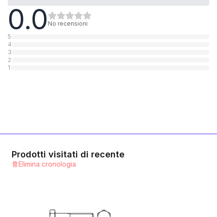
0.0
5.6 Stahl verzinkt
1
Categoria
No recensioni
5
4
10.9 Stahl verzinkt
3
2
1
Categoria
1
10.9 Stahl blank
1
Categoria
12.9 Stahl blank
1
Categoria
Prodotti visitati di recente
Elimina cronologia
A2 rostfrei
1
Categoria