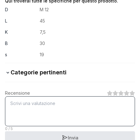
Qui troverai tutte le specifiche per questo prodotto.
D
M 12
L
45
K
7,5
B
30
s
19
Categorie pertinenti
8.8 Stahl verzinkt
Recensione
1
Categoria
8.8 Stahl feuerverzinkt
1
Categoria
0 / 5
Invia