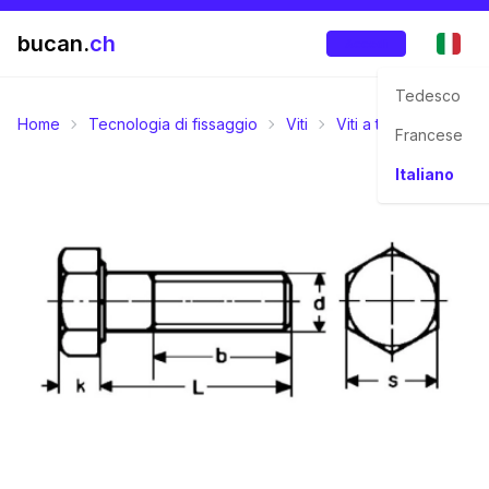
bucan.
ch
Accedi
Tedesco
Home
Tecnologia di fissaggio
Viti
Viti a testa esagonal
Francese
Italiano