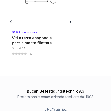
A4 rostfrei
1
Categoria
8.8 Stahl gelbverzinkt
1
Categoria
10.9 Acciaio zincato
Viti a testa esagonale
parzialmente filettate
8.8 Stahl blank
M 12 X 45
1
Categoria
-
/ 5
Bucan Befestigungstechnik AG
Professionale come azienda familiare dal 1998
TikTok
Whatsapp
Appstore
Google Play Store