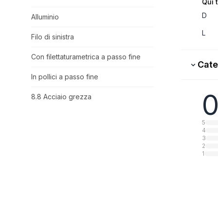
Qui 
D
Alluminio
L
Filo di sinistra
Con filettaturametrica a passo fine
Cate
In pollici a passo fine
0
8.8 Acciaio grezza
5
4
3
2
1