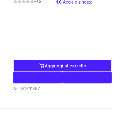
-
/ 5
4.6 Acciaio zincato
Aggiungi al carrello
Etichette
Commercio
Nr.:
BC-111857