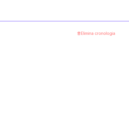
10.9 Stahl blank
1
Categoria
A2 rostfrei
Elimina cronologia
1
Categoria
1.4571 rostfrei
1
Categoria
Polyamid
1
Categoria
Linksgewinde
1
Categoria