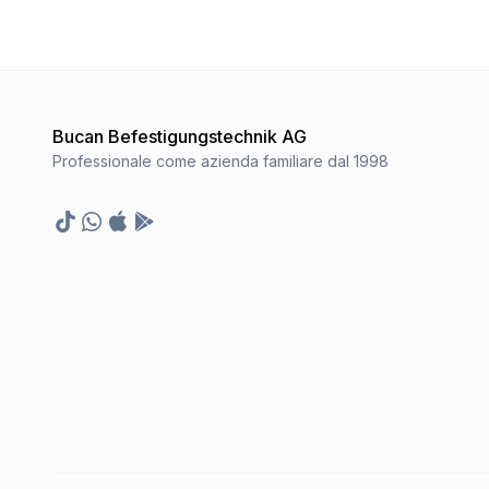
Bucan Befestigungstechnik AG
Professionale come azienda familiare dal 1998
TikTok
Whatsapp
Appstore
Google Play Store