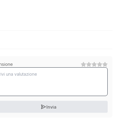
5.6 Stahl verzinkt
nsione
1
Categoria
8.8 Stahl verzinkt
1
Categoria
Invia
10.9 Stahl verzinkt
1
Categoria