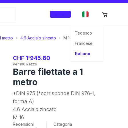
Accedi
Tedesco
1 metro
4.6 Acciaio zincato
M 16
Francese
Italiano
CHF 1'945.80
Per 100 Pezzo
Barre filettate a 1
metro
*DIN 975 (*corrisponde DIN 976-1,
forma A)
4.6 Acciaio zincato
M 16
Recensioni
Categoria