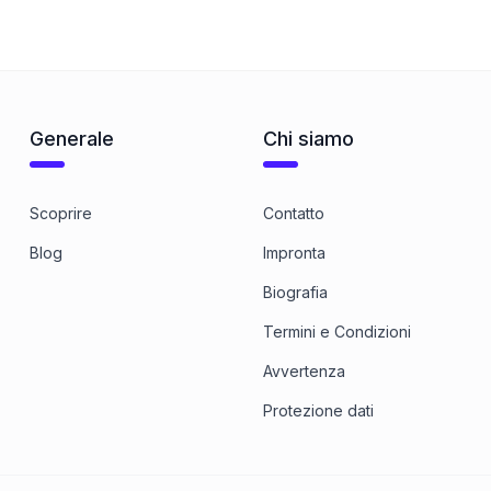
Mit metrischem Feingewinde
1
Categoria
8.8 Stahl blank
1
Categoria
Generale
Chi siamo
Scoprire
Contatto
Blog
Impronta
Biografia
Termini e Condizioni
Avvertenza
Protezione dati