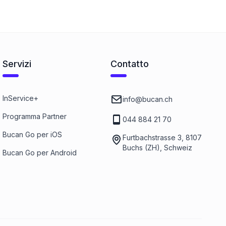
Zollgewinde
1
Categoria
Servizi
Contatto
InService+
info@bucan.ch
Programma Partner
044 884 21 70
Bucan Go per iOS
Furtbachstrasse 3, 8107
Buchs (ZH), Schweiz
Bucan Go per Android