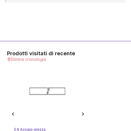
1
8.8 Stahl feuerverzinkt
1
Categoria
10.9 Stahl verzinkt
1
Categoria
Prodotti visitati di recente
Elimina cronologia
10.9 Stahl feuerverzinkt
1
Categoria
10.9 Stahl blank
1
Categoria
12.9 Stahl blank
1
Categoria
5.6 Acciaio grezza