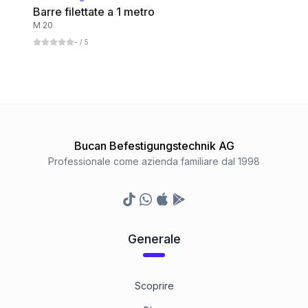
Barre filettate a 1 metro
M 20
A2 rostfrei
-
/ 5
1
Categoria
A4 rostfrei
1
Categoria
Bucan Befestigungstechnik AG
1.4571 rostfrei
Professionale come azienda familiare dal 1998
1
Categoria
TikTok
Whatsapp
Appstore
Google Play Store
Messing blank
1
Categoria
Generale
Polyamid
1
Categoria
Scoprire