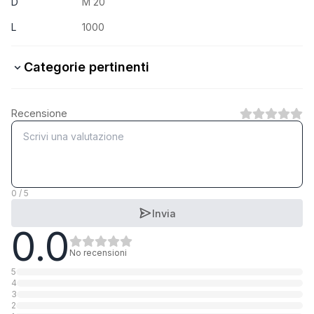
D
M 20
L
1000
Categorie pertinenti
4.6 Stahl verzinkt
Recensione
1
Categoria
5.6 Stahl verzinkt
1
Categoria
0 / 5
Invia
0.0
5.6 Stahl blank
1
Categoria
No recensioni
5
4
8.8 Stahl verzinkt
3
2
1
Categoria