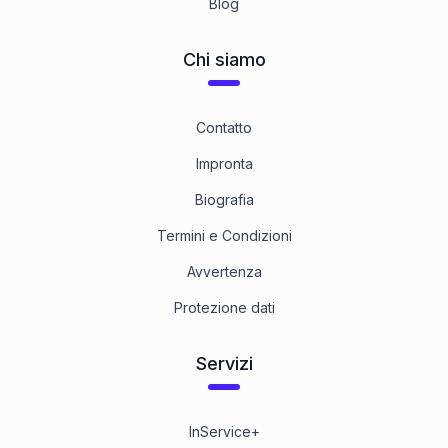
Blog
Aluminium
1
Categoria
Chi siamo
Linksgewinde
Contatto
1
Categoria
Impronta
Biografia
Mit metrischem Feingewinde
1
Categoria
Termini e Condizioni
Avvertenza
Zollgewinde
Protezione dati
1
Categoria
Servizi
8.8 Stahl blank
1
Categoria
InService+