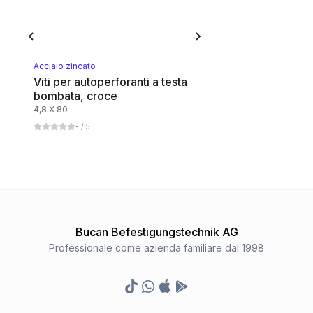
Acciaio zincato
Viti per autoperforanti a testa
bombata, croce
4,8 X 80
-
/ 5
Bucan Befestigungstechnik AG
Professionale come azienda familiare dal 1998
TikTok
Whatsapp
Appstore
Google Play Store