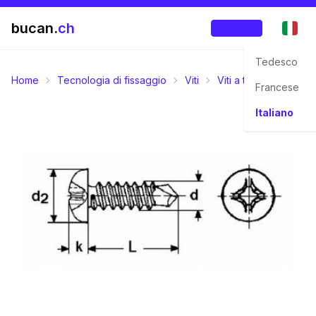
bucan.
ch
Accedi
Tedesco
Home
Tecnologia di fissaggio
Viti
Viti a testa bombata
Francese
Italiano