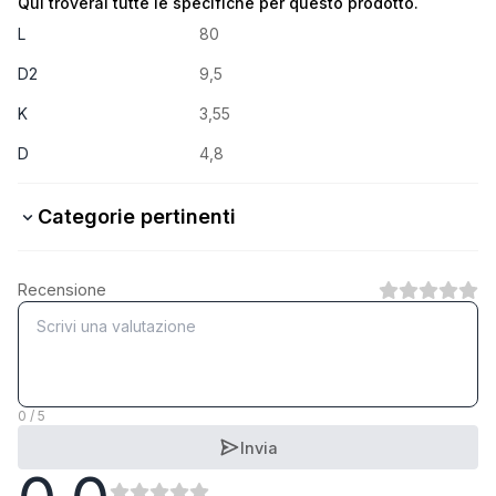
Qui troverai tutte le specifiche per questo prodotto.
L
80
D2
9,5
K
3,55
D
4,8
Categorie pertinenti
Stahl verzinkt
Recensione
1
Categoria
A2 rostfrei
1
Categoria
0 / 5
Invia
Bi-Metall