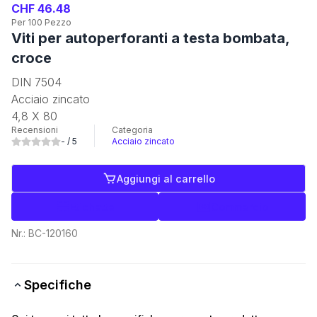
CHF 46.48
Per 100 Pezzo
Viti per autoperforanti a testa bombata,
croce
DIN 7504
Acciaio zincato
4,8 X 80
Recensioni
Categoria
-
/ 5
Acciaio zincato
Aggiungi al carrello
Etichette
Commercio
Nr.:
BC-120160
Specifiche