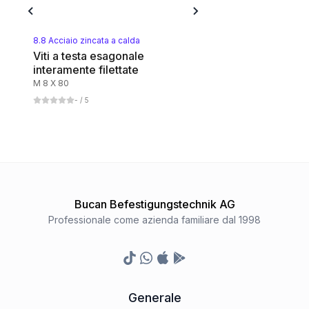
Messing blank
1
Categoria
8.8 Acciaio zincata a calda
Viti a testa esagonale
interamente filettate
Aluminium
M 8 X 80
1
Categoria
-
/ 5
Kupfer
1
Categoria
Polyamid
Bucan Befestigungstechnik AG
1
Categoria
Professionale come azienda familiare dal 1998
8.8 Stahl blank
TikTok
Whatsapp
Appstore
Google Play Store
1
Categoria
Generale