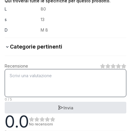
Qui troverai tutte le specifiche per questo prodotto.
L
80
s
13
D
M 8
Categorie pertinenti
8.8 Stahl verzinkt
Recensione
1
Categoria
8.8 Stahl feuerverzinkt
1
Categoria
0 / 5
Invia
0.0
5.6 Stahl verzinkt
1
Categoria
No recensioni