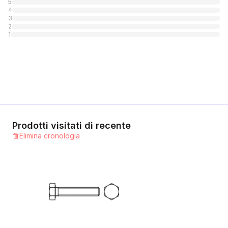
5
4
10.9 Stahl verzinkt
3
2
1
Categoria
1
10.9 Stahl blank
1
Categoria
12.9 Stahl blank
1
Categoria
Prodotti visitati di recente
Elimina cronologia
A2 rostfrei
1
Categoria
A4 rostfrei
1
Categoria