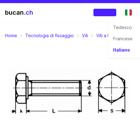
bucan.
ch
Accedi
Tedesco
Home
Tecnologia di fissaggio
Viti
Viti a testa esagonal
Francese
Italiano