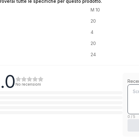
troverai tutte le specifiche per questo prodotto.
M 10
20
4
20
24
.0
Rece
No recensioni
0 / 5