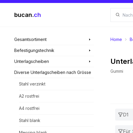
bucan.
ch
Gesamtsortiment
Home
B
Befestigungstechnik
Unter
Unterlagscheiben
Gummi
Diverse Unterlagscheiben nach Grösse
Stahl verzinkt
A2 rostfrei
A4 rostfrei
D1
Stahl blank
Für
Messing blank