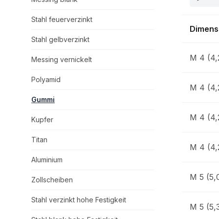
Stahl feuerverzinkt
Dimens
Stahl gelbverzinkt
M 4 (4,
Messing vernickelt
Polyamid
M 4 (4,
Gummi
M 4 (4,
Kupfer
Titan
M 4 (4,
Aluminium
M 5 (5,0
Zollscheiben
Stahl verzinkt hohe Festigkeit
M 5 (5,