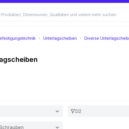
efestigungstechnik
Unterlagscheiben
Diverse Unterlagschei
lagscheiben
D2
 Schrauben