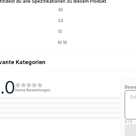
 findest du alle Spezifikationen zu diesem Produkt.
45
24
10
M 16
vante Kategorien
.0
8.8 Stahl verzinkt
Bewe
Keine Bewertungen
1
Kategorie
10.9 Stahl verzinkt
1
Kategorie
0 / 5