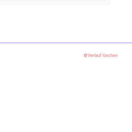
A2 rostfrei
1
Kategorie
Messing blank
1
Kategorie
Kupfer
Verlauf löschen
1
Kategorie
8.8 Stahl blank
1
Kategorie