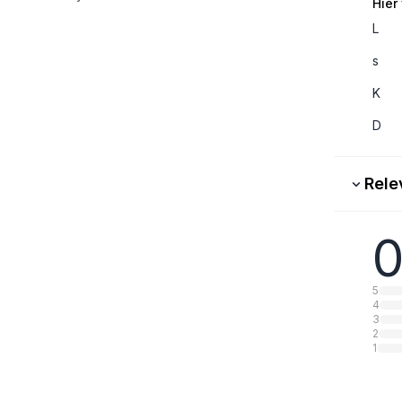
Hier
L
s
K
D
Rele
0
5
4
3
2
1