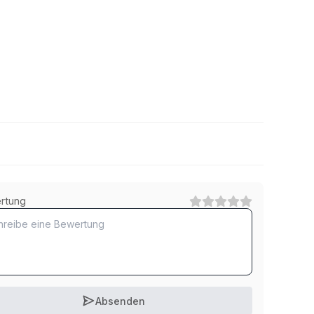
5.6 Stahl verzinkt
rtung
1
Kategorie
10.9 Stahl blank
1
Kategorie
Absenden