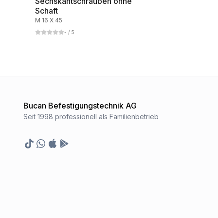
Sechskantschrauben ohne
Schaft
M 16 X 45
-
/ 5
Bucan Befestigungstechnik AG
Seit 1998 professionell als Familienbetrieb
TikTok
Whatsapp
Appstore
Google Play Store