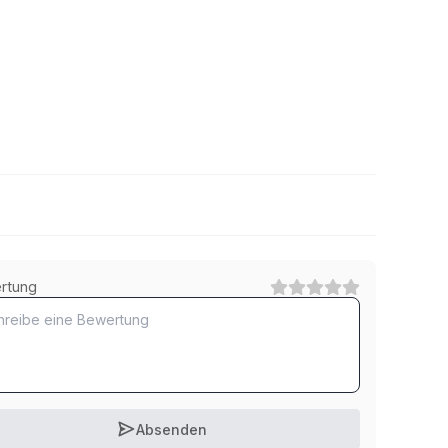
A2 rostfrei
rtung
1
Kategorie
A2 rostfrei mit Polyamid-Scheibe
1
Kategorie
Absenden