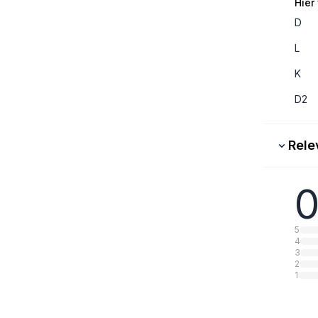
Hier
D
L
K
D2
Rele
0
5
4
3
2
1