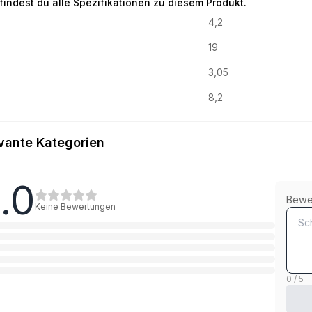
 findest du alle Spezifikationen zu diesem Produkt.
4,2
19
3,05
8,2
vante Kategorien
.0
Stahl verzinkt
Bewe
Keine Bewertungen
1
Kategorie
A4 rostfrei
1
Kategorie
0 / 5