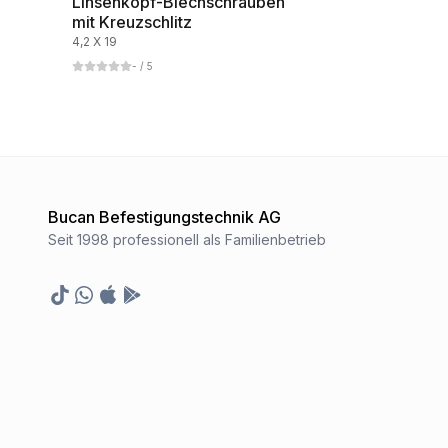
Linsenkopf-Blechschrauben
mit Kreuzschlitz
4,2 X 19
-
/ 5
Bucan Befestigungstechnik AG
Seit 1998 professionell als Familienbetrieb
TikTok
Whatsapp
Appstore
Google Play Store