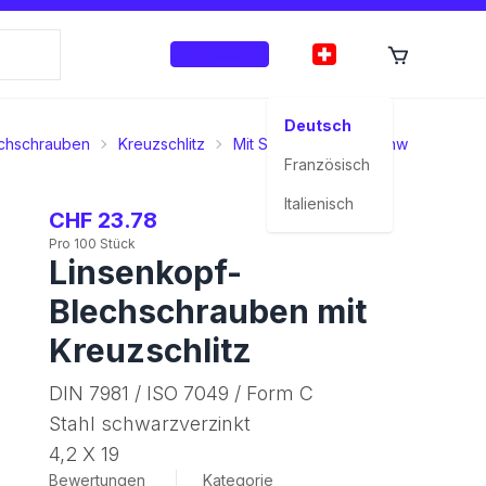
Anmelden
Deutsch
chschrauben
Kreuzschlitz
Mit Spitze
Stahl schwarzverzink
Französisch
Italienisch
CHF 23.78
Pro 100 Stück
Linsenkopf-
Blechschrauben mit
Kreuzschlitz
DIN 7981 / ISO 7049 / Form C
Stahl schwarzverzinkt
4,2 X 19
Bewertungen
Kategorie