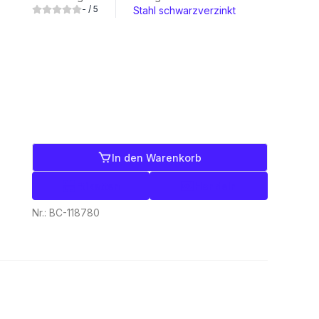
-
/ 5
Stahl schwarzverzinkt
In den Warenkorb
Etiketten
Handeln
Nr.:
BC-118780