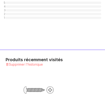
5
4
A4 rostfrei
3
2
1
Catégorie
1
A2 rostfrei mit Polyamid-Scheibe
1
Catégorie
Produits récemment visités
Supprimer l'historique