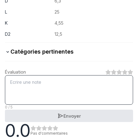
D
6,3
L
25
K
4,55
D2
12,5
Catégories pertinentes
Stahl verzinkt
Évaluation
1
Catégorie
Stahl schwarzverzinkt
1
Catégorie
0 / 5
Envoyer
0.0
A2 rostfrei
1
Catégorie
Pas d'commentaires