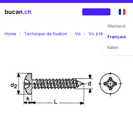
bucan.
ch
Enregistrer
Allemand
Home
Technique de fixation
Vis
Vis à tête bombée
Français
Italien