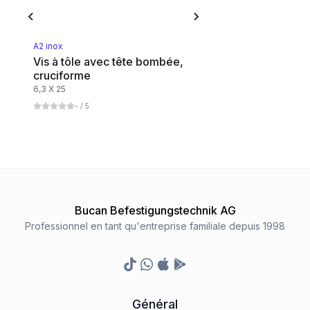
A2 inox
Vis à tôle avec tête bombée,
cruciforme
6,3 X 25
-
/ 5
Bucan Befestigungstechnik AG
Professionnel en tant qu'entreprise familiale depuis 1998
TikTok
Whatsapp
Appstore
Google Play Store
Général