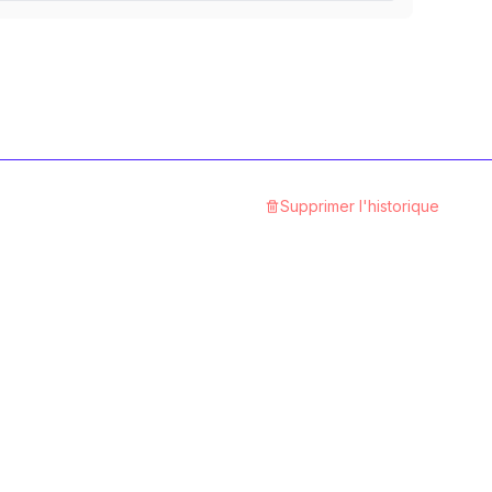
12.9 Stahl blank
1
Catégorie
A4 rostfrei
1
Catégorie
Aluminium
Supprimer l'historique
1
Catégorie
Polyamid
1
Catégorie
8.8 Stahl gelbverzinkt
1
Catégorie