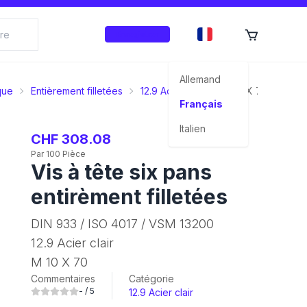
Enregistrer
Allemand
que
Entièrement filletées
12.9 Acier clair
M 10 X 70
Français
Italien
CHF 308.08
Par 100 Pièce
Vis à tête six pans
entirèment filletées
DIN 933 / ISO 4017 / VSM 13200
12.9 Acier clair
M 10 X 70
Commentaires
Catégorie
-
/ 5
12.9 Acier clair