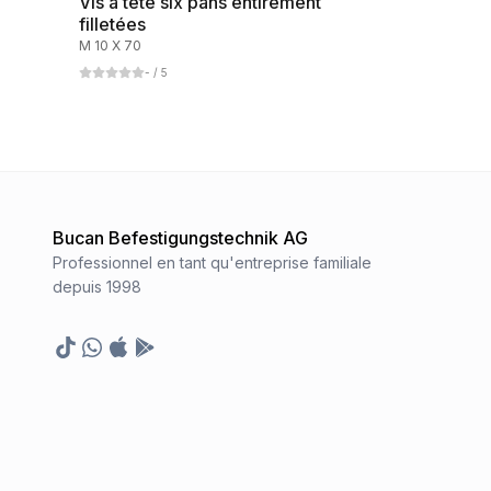
Vis à tête six pans entirèment
filletées
M 10 X 70
-
/ 5
Bucan Befestigungstechnik AG
Professionnel en tant qu'entreprise familiale
depuis 1998
TikTok
Whatsapp
Appstore
Google Play Store