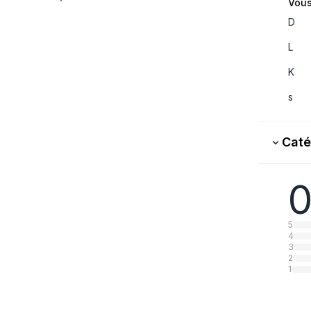
Vous
D
L
K
s
Caté
0
5
4
3
2
1