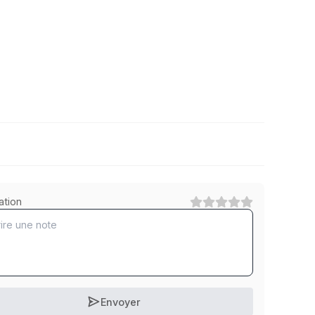
8.8 Stahl feuerverzinkt
ation
1
Catégorie
10.9 Stahl verzinkt
1
Catégorie
Envoyer