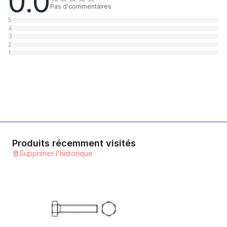
0.0
1
Catégorie
Pas d'commentaires
5
4
8.8 Stahl blank
3
2
1
Catégorie
1
Produits récemment visités
Supprimer l'historique