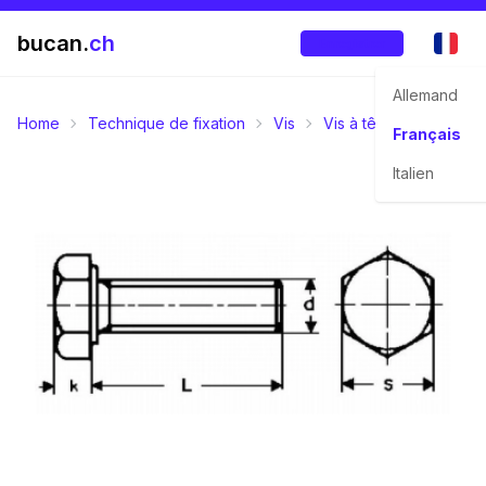
bucan.
ch
Enregistrer
Allemand
Home
Technique de fixation
Vis
Vis à tête six pans
Français
Italien