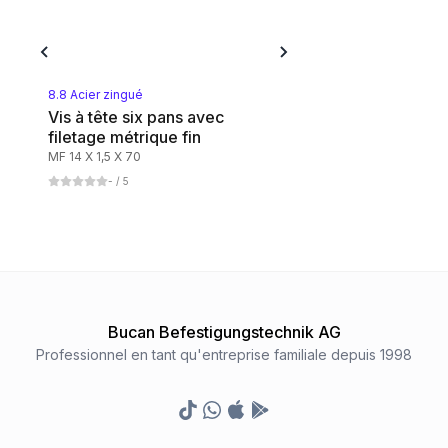
8.8 Acier zingué
Vis à tête six pans avec
filetage métrique fin
MF 14 X 1,5 X 70
-
/ 5
Bucan Befestigungstechnik AG
Professionnel en tant qu'entreprise familiale depuis 1998
TikTok
Whatsapp
Appstore
Google Play Store