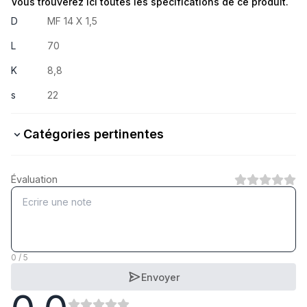
Vous trouverez ici toutes les spécifications de ce produit.
D
MF 14 X 1,5
L
70
K
8,8
s
22
Catégories pertinentes
10.9 Stahl verzinkt
Évaluation
1
Catégorie
10.9 Stahl blank
1
Catégorie
0 / 5
Envoyer
8.8 Stahl verzinkt