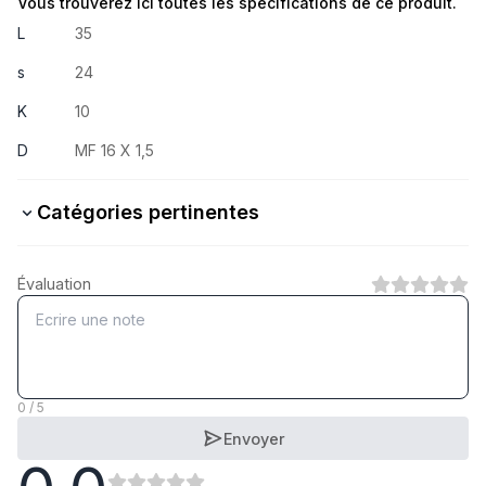
Vous trouverez ici toutes les spécifications de ce produit.
L
35
s
24
K
10
D
MF 16 X 1,5
Catégories pertinentes
10.9 Stahl verzinkt
Évaluation
1
Catégorie
10.9 Stahl blank
1
Catégorie
0 / 5
Envoyer
8.8 Stahl verzinkt