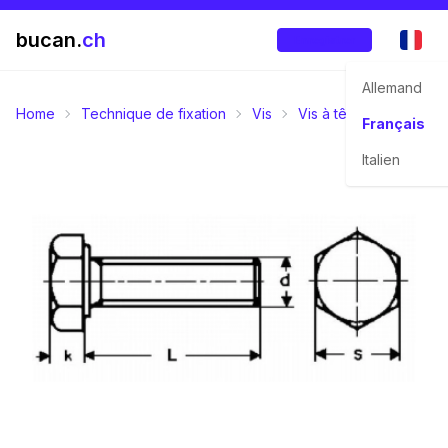
bucan.
ch
Enregistrer
Allemand
Home
Technique de fixation
Vis
Vis à tête six pans
Français
Italien