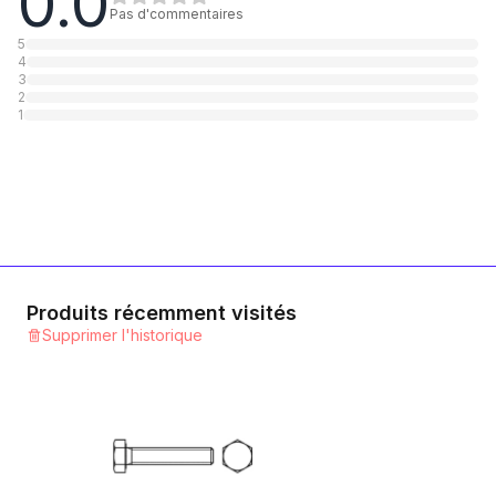
0.0
1
Catégorie
Pas d'commentaires
5
4
8.8 Stahl blank
3
2
1
Catégorie
1
Produits récemment visités
Supprimer l'historique