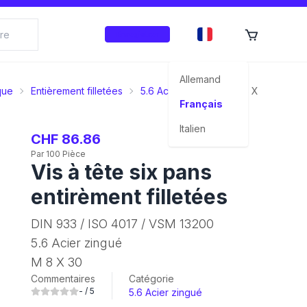
Enregistrer
Allemand
que
Entièrement filletées
5.6 Acier zingué
M 8 X 30
Français
Italien
CHF 86.86
Par 100 Pièce
Vis à tête six pans
entirèment filletées
DIN 933 / ISO 4017 / VSM 13200
5.6 Acier zingué
M 8 X 30
Commentaires
Catégorie
-
/ 5
5.6 Acier zingué