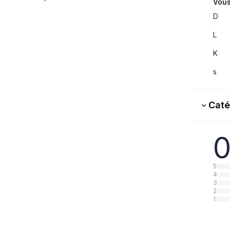
Vous
D
L
K
s
Caté
0
5
4
3
2
1