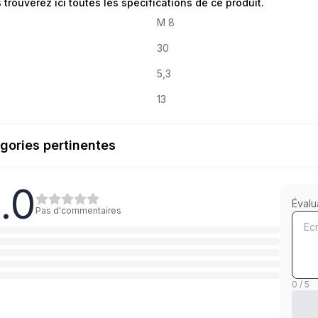
 trouverez ici toutes les spécifications de ce produit.
M 8
30
5,3
13
gories pertinentes
.0
8.8 Stahl verzinkt
Évalu
Pas d'commentaires
1
Catégorie
5.6 Stahl verzinkt
1
Catégorie
0 / 5