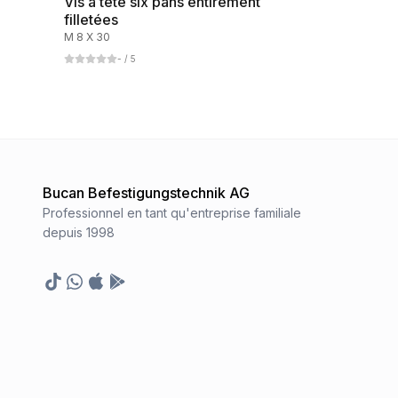
Vis à tête six pans entirèment
filletées
M 8 X 30
-
/ 5
Bucan Befestigungstechnik AG
Professionnel en tant qu'entreprise familiale
depuis 1998
TikTok
Whatsapp
Appstore
Google Play Store