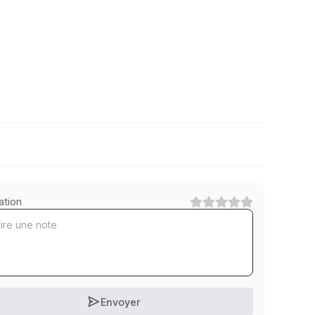
8.8 Stahl feuerverzinkt
ation
1
Catégorie
10.9 Stahl verzinkt
1
Catégorie
Envoyer