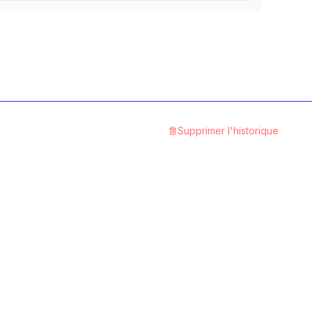
12.9 Stahl blank
1
Catégorie
A4 rostfrei
1
Catégorie
Aluminium
Supprimer l'historique
1
Catégorie
Polyamid
1
Catégorie
8.8 Stahl gelbverzinkt
1
Catégorie