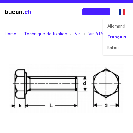
bucan.
ch
Enregistrer
Allemand
Home
Technique de fixation
Vis
Vis à tête six pans
Français
Italien