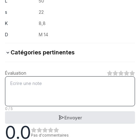
L
50
s
22
K
8,8
D
M 14
Catégories pertinentes
8.8 Stahl verzinkt
Évaluation
1
Catégorie
8.8 Stahl feuerverzinkt
1
Catégorie
0 / 5
Envoyer
0.0
5.6 Stahl verzinkt
1
Catégorie
Pas d'commentaires