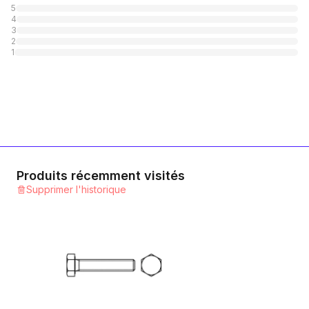
5
4
10.9 Stahl verzinkt
3
2
1
Catégorie
1
10.9 Stahl blank
1
Catégorie
12.9 Stahl blank
1
Catégorie
Produits récemment visités
Supprimer l'historique
A2 rostfrei
1
Catégorie
A4 rostfrei
1
Catégorie