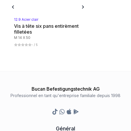
Messing blank
1
Catégorie
12.9 Acier clair
Vis à tête six pans entirèment
filletées
Aluminium
M 14 X 50
1
Catégorie
-
/ 5
Kupfer
1
Catégorie
Polyamid
Bucan Befestigungstechnik AG
1
Catégorie
Professionnel en tant qu'entreprise familiale depuis 1998
8.8 Stahl blank
TikTok
Whatsapp
Appstore
Google Play Store
1
Catégorie
Général