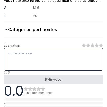
Vous trouverez ici toutes les spécifications de ce produit.
D
M 8
L
25
Catégories pertinentes
45 H Stahl verzinkt
Évaluation
1
Catégorie
45 H Stahl blank
1
Catégorie
0 / 5
Envoyer
0.0
A2 rostfrei
1
Catégorie
Pas d'commentaires
5
4
3