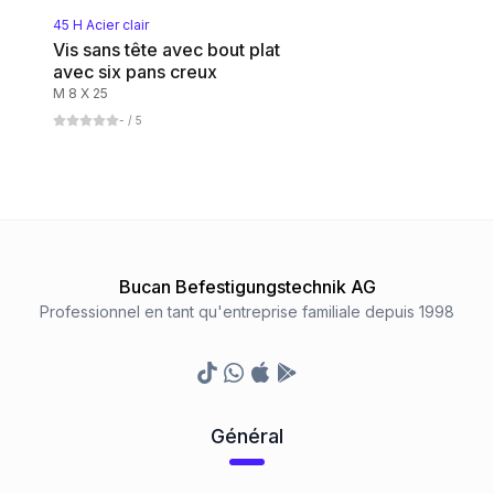
45 H Acier clair
Vis sans tête avec bout plat
avec six pans creux
M 8 X 25
-
/ 5
Bucan Befestigungstechnik AG
Professionnel en tant qu'entreprise familiale depuis 1998
TikTok
Whatsapp
Appstore
Google Play Store
Général