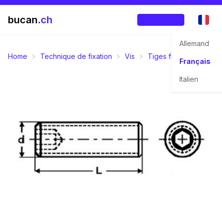
bucan.
ch
Enregistrer
Allemand
Home
Technique de fixation
Vis
Tiges filetées
Vis s
Français
Italien