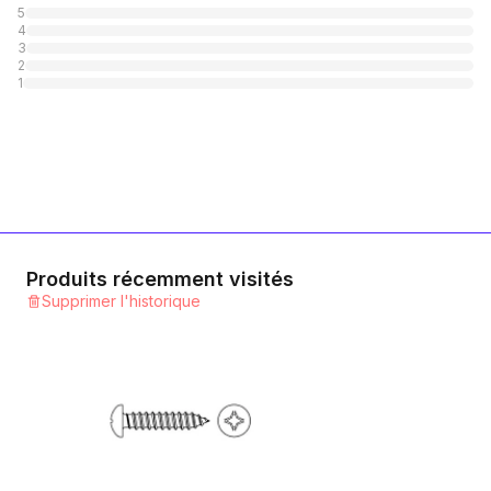
5
4
A4 rostfrei
3
2
1
Catégorie
1
A2 rostfrei mit Polyamid-Scheibe
1
Catégorie
Produits récemment visités
Supprimer l'historique