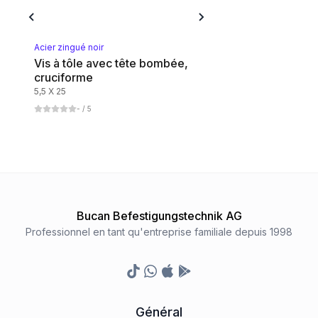
Acier zingué noir
Vis à tôle avec tête bombée,
cruciforme
5,5 X 25
-
/ 5
Bucan Befestigungstechnik AG
Professionnel en tant qu'entreprise familiale depuis 1998
TikTok
Whatsapp
Appstore
Google Play Store
Général