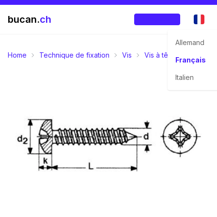
bucan.
ch
Enregistrer
Allemand
Home
Technique de fixation
Vis
Vis à tête bombée
Français
Italien