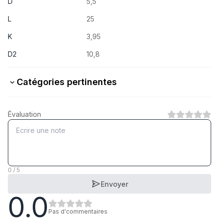
D
5,5
L
25
K
3,95
D2
10,8
Catégories pertinentes
Stahl verzinkt
Évaluation
1
Catégorie
Stahl schwarzverzinkt
1
Catégorie
0 / 5
Envoyer
0.0
A2 rostfrei
1
Catégorie
Pas d'commentaires