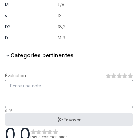
M
k/A
s
13
D2
18,2
D
M 8
Catégories pertinentes
8 Stahl verzinkt
Évaluation
1
Catégorie
8/10 Stahl blank
1
Catégorie
0 / 5
Envoyer
0.0
8/10 Stahl zinklamellenbeschichtet
1
Catégorie
Pas d'commentaires