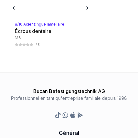
8/10 Acier zingué lamellaire
Écrous dentaire
M 8
-
/ 5
Bucan Befestigungstechnik AG
Professionnel en tant qu'entreprise familiale depuis 1998
TikTok
Whatsapp
Appstore
Google Play Store
Général