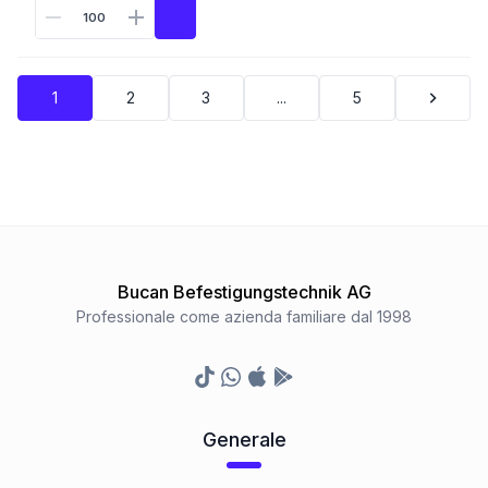
1
2
3
...
5
Bucan Befestigungstechnik AG
Professionale come azienda familiare dal 1998
TikTok
Whatsapp
Appstore
Google Play Store
Generale