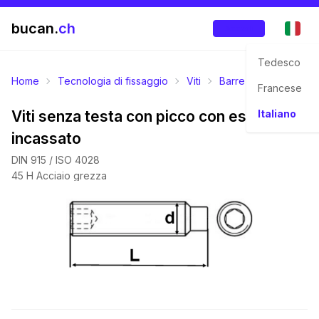
bucan.
ch
Accedi
Tedesco
Home
Tecnologia di fissaggio
Viti
Barre filettate
Viti
Francese
Viti senza testa con picco con esagono
Italiano
incassato
DIN 915 / ISO 4028
45 H Acciaio grezza