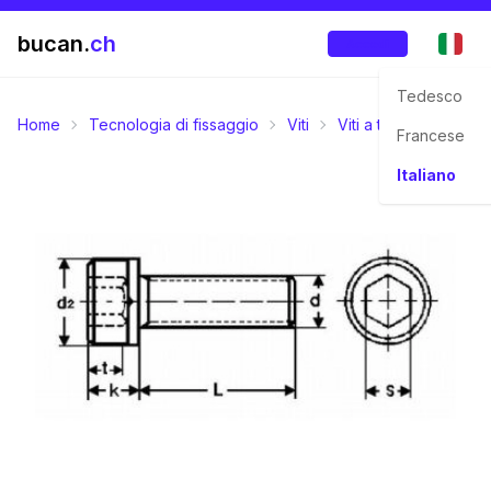
bucan.
ch
Accedi
Tedesco
Home
Tecnologia di fissaggio
Viti
Viti a testa cilindrica
Francese
Italiano