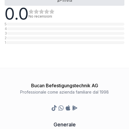
Invia
0.0
No recensioni
5
4
3
2
1
Bucan Befestigungstechnik AG
Professionale come azienda familiare dal 1998
TikTok
Whatsapp
Appstore
Google Play Store
Generale