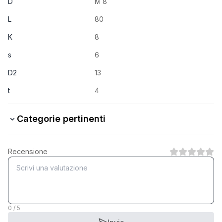
D
M 8
L
80
K
8
s
6
D2
13
t
4
Categorie pertinenti
Mit Schaft
Recensione
1
Categoria
Ohne Schaft
1
Categoria
0 / 5