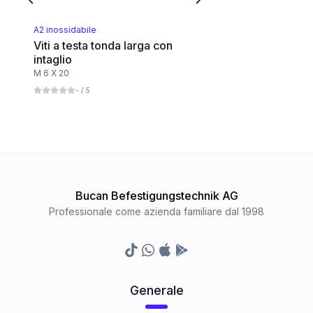
A2 inossidabile
Viti a testa tonda larga con
intaglio
M 6 X 20
-
/ 5
Bucan Befestigungstechnik AG
Professionale come azienda familiare dal 1998
TikTok
Whatsapp
Appstore
Google Play Store
Generale