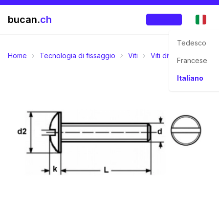
bucan.
ch
Accedi
Tedesco
Home
Tecnologia di fissaggio
Viti
Viti diversi
M-Filet
Francese
Italiano