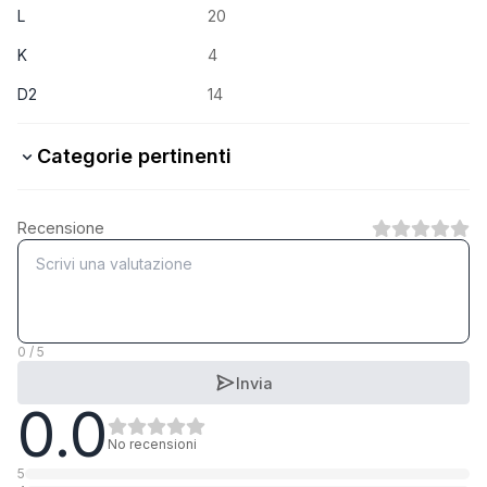
L
20
K
4
D2
14
Categorie pertinenti
4.8 Stahl verzinkt
Recensione
1
Categoria
A2 rostfrei
1
Categoria
0 / 5
Invia
0.0
Polyamid
1
Categoria
No recensioni
5