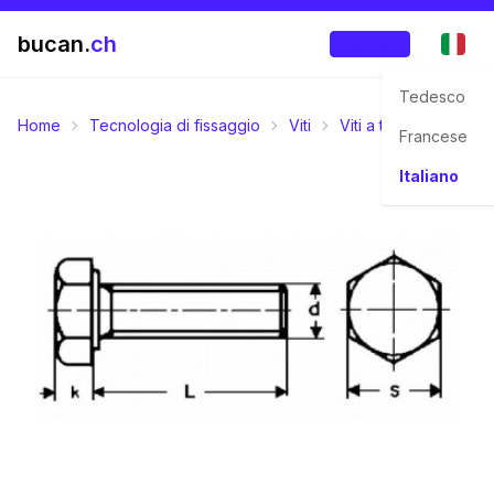
bucan.
ch
Accedi
Tedesco
Home
Tecnologia di fissaggio
Viti
Viti a testa esagonal
Francese
Italiano