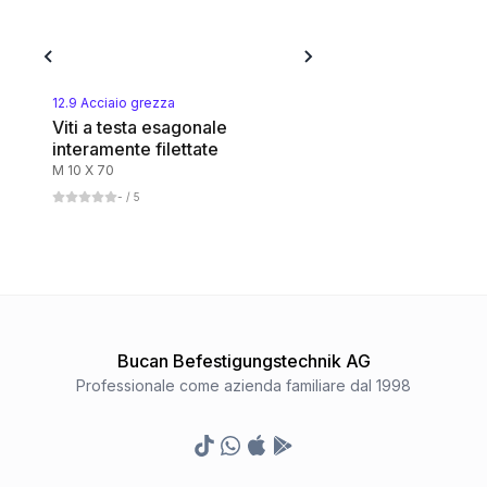
Messing blank
1
Categoria
12.9 Acciaio grezza
Viti a testa esagonale
interamente filettate
Aluminium
M 10 X 70
1
Categoria
-
/ 5
Kupfer
1
Categoria
Polyamid
Bucan Befestigungstechnik AG
1
Categoria
Professionale come azienda familiare dal 1998
8.8 Stahl blank
TikTok
Whatsapp
Appstore
Google Play Store
1
Categoria