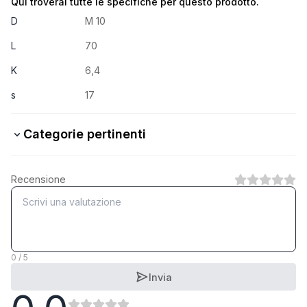
Qui troverai tutte le specifiche per questo prodotto.
D
M 10
L
70
K
6,4
s
17
Categorie pertinenti
8.8 Stahl verzinkt
Recensione
1
Categoria
8.8 Stahl feuerverzinkt
1
Categoria
0 / 5
Invia
5.6 Stahl verzinkt