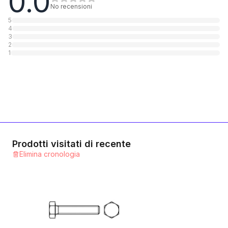
0.0
1
Categoria
No recensioni
5
4
10.9 Stahl verzinkt
3
2
1
Categoria
1
10.9 Stahl blank
1
Categoria
12.9 Stahl blank
1
Categoria
Prodotti visitati di recente
Elimina cronologia
A2 rostfrei
1
Categoria
A4 rostfrei
1
Categoria