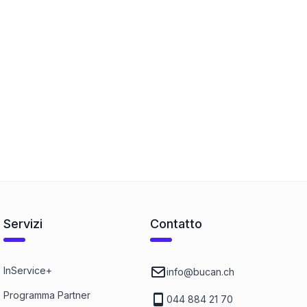
Servizi
Contatto
InService+
info@bucan.ch
Programma Partner
044 884 21 70