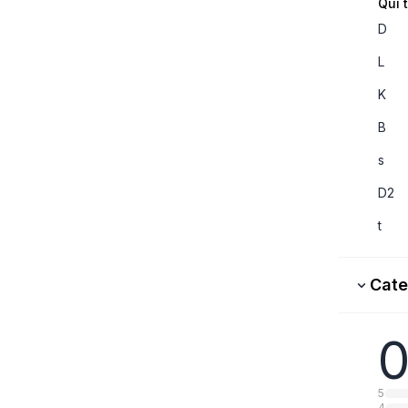
Qui 
D
L
K
B
s
D2
t
Cate
0
5
4