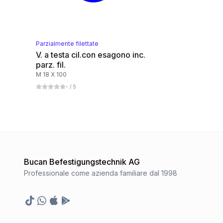
Parzialmente filettate
V. a testa cil.con esagono inc.
parz. fil.
M 18 X 100
-
/ 5
Bucan Befestigungstechnik AG
Professionale come azienda familiare dal 1998
TikTok
Whatsapp
Appstore
Google Play Store