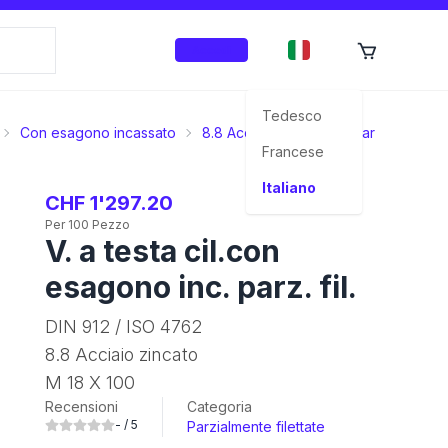
Accedi
Tedesco
Con esagono incassato
8.8 Acciaio zincato
Parzialmente fi
Francese
Italiano
CHF 1'297.20
Per 100 Pezzo
V. a testa cil.con
esagono inc. parz. fil.
DIN 912 / ISO 4762
8.8 Acciaio zincato
M 18 X 100
Recensioni
Categoria
-
/ 5
Parzialmente filettate