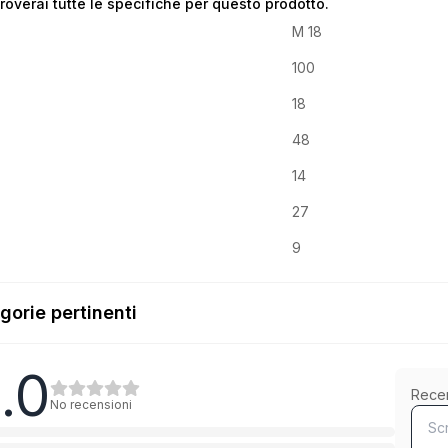
troverai tutte le specifiche per questo prodotto.
M 18
100
18
48
14
27
9
gorie pertinenti
.0
Mit Schaft
Rece
No recensioni
1
Categoria