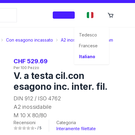
Accedi
Tedesco
Con esagono incassato
A2 inossidabile
Interamente filetta
Francese
Italiano
CHF 529.69
Per 100 Pezzo
V. a testa cil.con
esagono inc. inter. fil.
DIN 912 / ISO 4762
A2 inossidabile
M 10 X 80/80
Recensioni
Categoria
-
/ 5
Interamente filettate