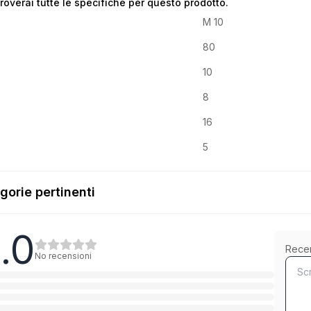
troverai tutte le specifiche per questo prodotto.
M 10
80
10
8
16
5
gorie pertinenti
.0
Mit Schaft
Rece
No recensioni
1
Categoria