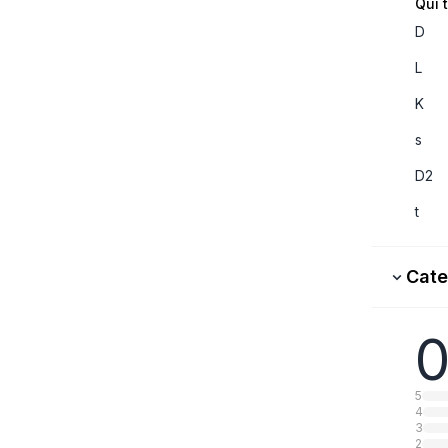
Qui 
D
L
K
s
D2
t
Cate
0
5
4
3
2