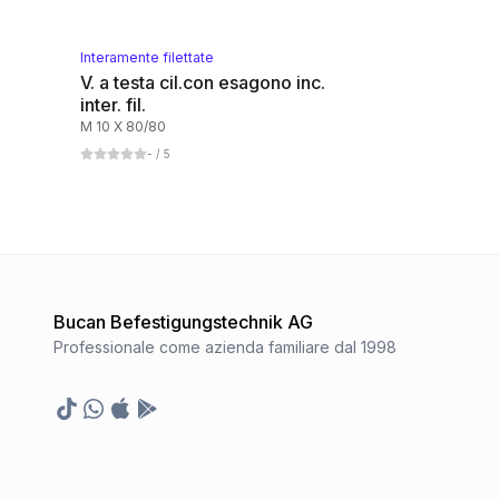
Interamente filettate
V. a testa cil.con esagono inc.
inter. fil.
M 10 X 80/80
-
/ 5
Bucan Befestigungstechnik AG
Professionale come azienda familiare dal 1998
TikTok
Whatsapp
Appstore
Google Play Store