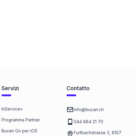
Servizi
Contatto
InService+
info@bucan.ch
Programma Partner
044 884 21 70
Bucan Go per iOS
Furtbachstrasse 3, 8107