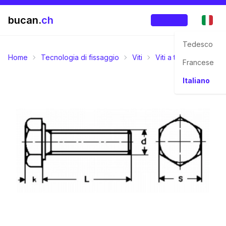
bucan.
ch
Accedi
Tedesco
Home
Tecnologia di fissaggio
Viti
Viti a testa esagonal
Francese
Italiano