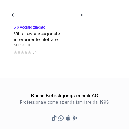
Messing blank
1
Categoria
5.6 Acciaio zincato
Viti a testa esagonale
interamente filettate
Aluminium
M 12 X 60
1
Categoria
-
/ 5
Kupfer
1
Categoria
Polyamid
Bucan Befestigungstechnik AG
1
Categoria
Professionale come azienda familiare dal 1998
8.8 Stahl blank
TikTok
Whatsapp
Appstore
Google Play Store
1
Categoria