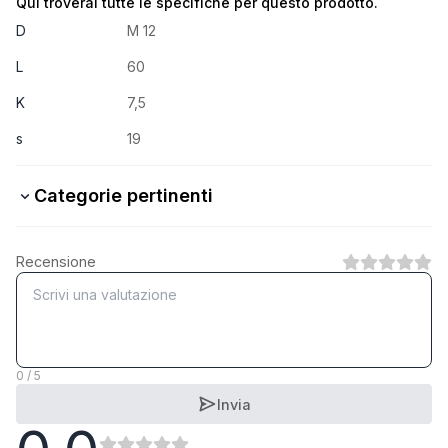
Qui troverai tutte le specifiche per questo prodotto.
D
M 12
L
60
K
7,5
s
19
Categorie pertinenti
8.8 Stahl verzinkt
Recensione
1
Categoria
8.8 Stahl feuerverzinkt
1
Categoria
0 / 5
Invia
5.6 Stahl verzinkt