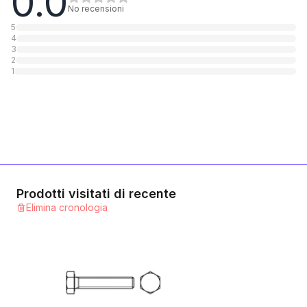
0.0
1
Categoria
No recensioni
5
4
10.9 Stahl verzinkt
3
2
1
Categoria
1
10.9 Stahl blank
1
Categoria
12.9 Stahl blank
1
Categoria
Prodotti visitati di recente
Elimina cronologia
A2 rostfrei
1
Categoria
A4 rostfrei
1
Categoria