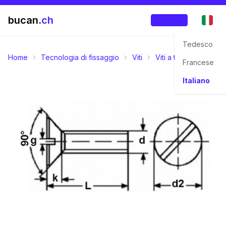
bucan.
ch
Accedi
Tedesco
Home
Tecnologia di fissaggio
Viti
Viti a testa svasata p
Francese
Italiano