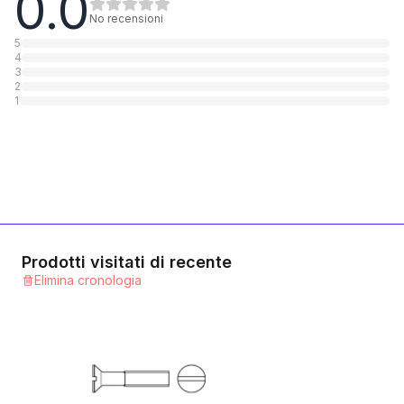
0.0
1
Categoria
No recensioni
5
4
Messing blank
3
2
1
Categoria
1
Polyamid
1
Categoria
Kleinem Kopf
1
Categoria
Prodotti visitati di recente
Elimina cronologia
Aluminium
1
Categoria