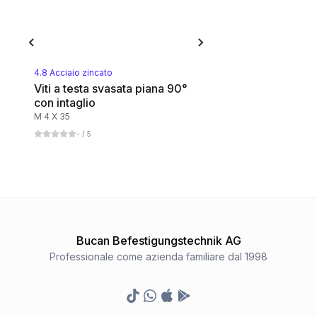
4.8 Acciaio zincato
Viti a testa svasata piana 90°
con intaglio
M 4 X 35
-
/ 5
Bucan Befestigungstechnik AG
Professionale come azienda familiare dal 1998
TikTok
Whatsapp
Appstore
Google Play Store