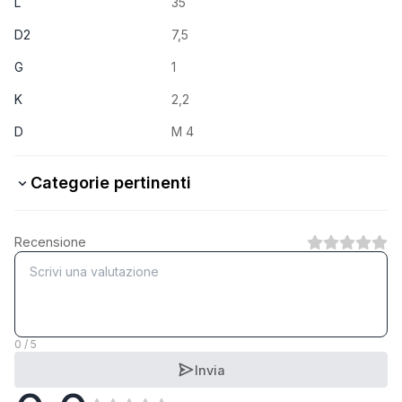
L
35
D2
7,5
G
1
K
2,2
D
M 4
Categorie pertinenti
4.8 Stahl verzinkt
Recensione
1
Categoria
A2 rostfrei
1
Categoria
0 / 5
Invia
A4 rostfrei