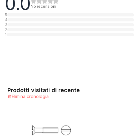
0.0
1
Categoria
No recensioni
5
4
Messing blank
3
2
1
Categoria
1
Polyamid
1
Categoria
Kleinem Kopf
1
Categoria
Prodotti visitati di recente
Elimina cronologia
Aluminium
1
Categoria