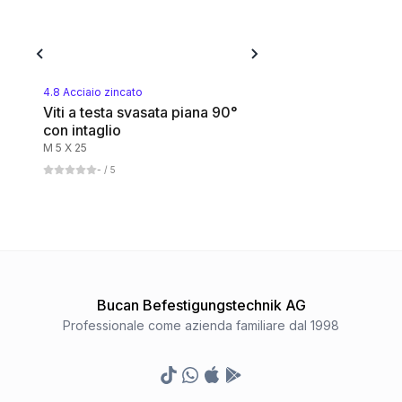
4.8 Acciaio zincato
Viti a testa svasata piana 90°
con intaglio
M 5 X 25
-
/ 5
Bucan Befestigungstechnik AG
Professionale come azienda familiare dal 1998
TikTok
Whatsapp
Appstore
Google Play Store