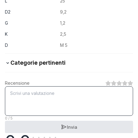
L
25
D2
9,2
G
1,2
K
2,5
D
M 5
Categorie pertinenti
4.8 Stahl verzinkt
Recensione
1
Categoria
A2 rostfrei
1
Categoria
0 / 5
Invia
A4 rostfrei