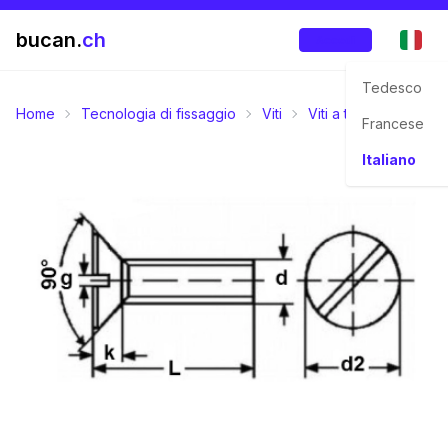
bucan.
ch
Accedi
Tedesco
Home
Tecnologia di fissaggio
Viti
Viti a testa svasata p
Francese
Italiano