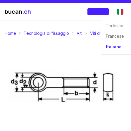
bucan.
ch
Accedi
Tedesco
Home
Tecnologia di fissaggio
Viti
Viti diversi
M-Filet
Francese
Italiano