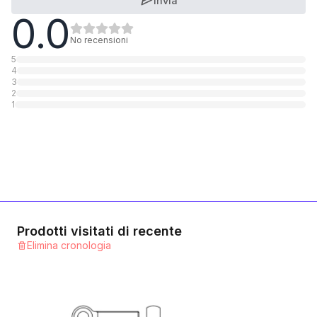
Invia
0.0
A4 rostfrei
1
Categoria
No recensioni
5
4
3
2
1
Prodotti visitati di recente
Elimina cronologia