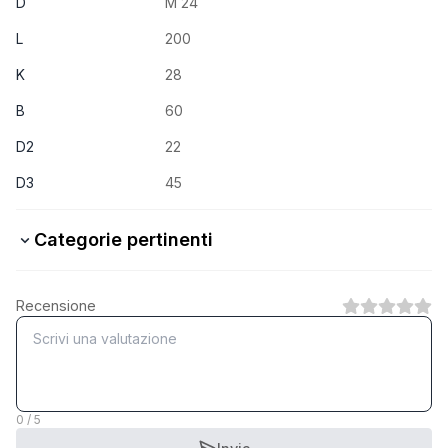
D
M 24
L
200
K
28
B
60
D2
22
D3
45
Categorie pertinenti
4.6 Stahl verzinkt
Recensione
1
Categoria
4.6 Stahl blank
1
Categoria
0 / 5