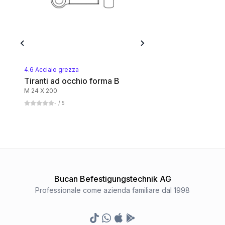
4.6 Acciaio grezza
Tiranti ad occhio forma B
M 24 X 200
-
/ 5
Bucan Befestigungstechnik AG
Professionale come azienda familiare dal 1998
TikTok
Whatsapp
Appstore
Google Play Store