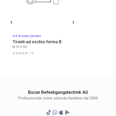
4.6 Acciaio zincato
Tiranti ad occhio forma B
M 10 X 60
-
/ 5
Bucan Befestigungstechnik AG
Professionale come azienda familiare dal 1998
TikTok
Whatsapp
Appstore
Google Play Store