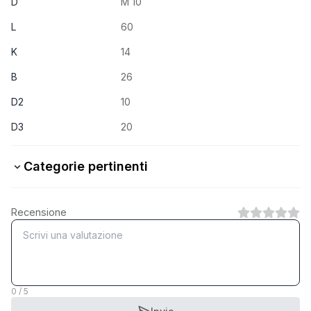
D
M 10
L
60
K
14
B
26
D2
10
D3
20
Categorie pertinenti
4.6 Stahl verzinkt
Recensione
1
Categoria
4.6 Stahl blank
1
Categoria
0 / 5