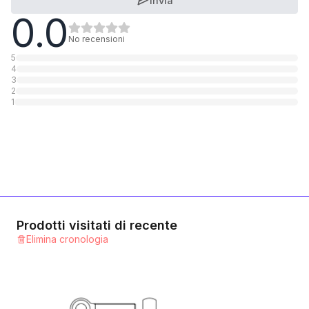
Invia
0.0
A4 rostfrei
1
Categoria
No recensioni
5
4
3
2
1
Prodotti visitati di recente
Elimina cronologia