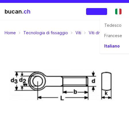
bucan.
ch
Accedi
Tedesco
Home
Tecnologia di fissaggio
Viti
Viti diversi
M-Filet
Francese
Italiano