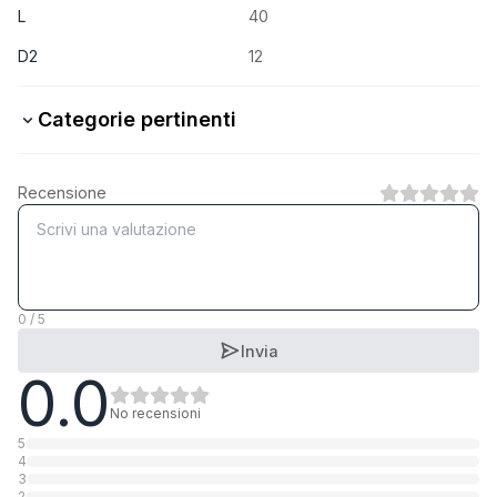
L
40
D2
12
Categorie pertinenti
Stahl verzinkt
Recensione
1
Categoria
A2 rostfrei
1
Categoria
0 / 5
Invia
0.0
No recensioni
5
4
3
2