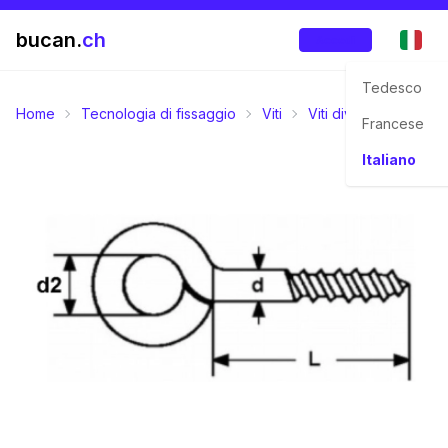
bucan.
ch
Accedi
Tedesco
Home
Tecnologia di fissaggio
Viti
Viti diversi
Viti pe
Francese
Italiano