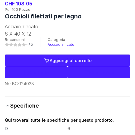
CHF 108.05
Per 100 Pezzo
Occhioli filettati per legno
Acciaio zincato
6 X 40 X 12
Recensioni
Categoria
-
/ 5
Acciaio zincato
Aggiungi al carrello
Etichette
Commercio
Nr.:
BC-124028
Specifiche
Qui troverai tutte le specifiche per questo prodotto.
D
6