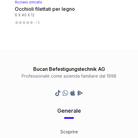
Acciaio zincato
Occhioli filettati per legno
6 X 40 X 12
-
/ 5
Bucan Befestigungstechnik AG
Professionale come azienda familiare dal 1998
TikTok
Whatsapp
Appstore
Google Play Store
Generale
Scoprire