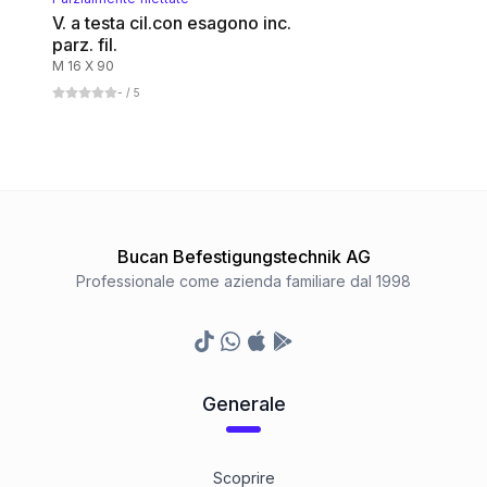
V. a testa cil.con esagono inc.
parz. fil.
M 16 X 90
-
/ 5
Bucan Befestigungstechnik AG
Professionale come azienda familiare dal 1998
TikTok
Whatsapp
Appstore
Google Play Store
Generale
Scoprire