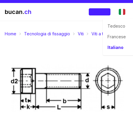
bucan.
ch
Accedi
Tedesco
Home
Tecnologia di fissaggio
Viti
Viti a testa cilindrica
Francese
Italiano