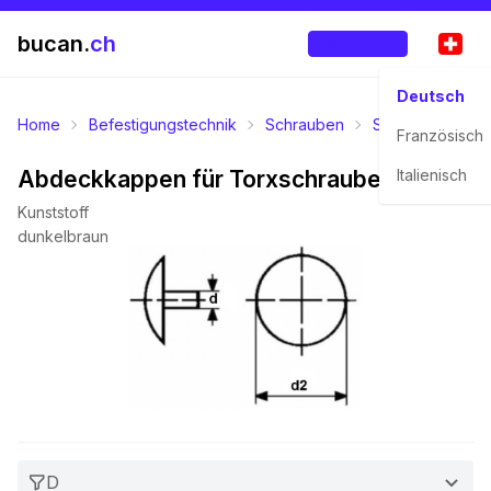
bucan.
ch
Anmelden
Deutsch
Home
Befestigungstechnik
Schrauben
Senkkopfschra
Französisch
Abdeckkappen für Torxschrauben
Italienisch
Kunststoff
dunkelbraun
D